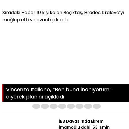
Sıradaki Haber
10 kişi kalan Beşiktaş, Hradec Kralove’yi
mağlup etti ve avantajı kaptı
Vincenzo Italiano, “Ben buna inanıyorum”
diyerek planını açıkladı
1
2
3
4
5
6
7
8
İBB Davası’nda Ekrem
İmamoğlu dahil 53 ismin