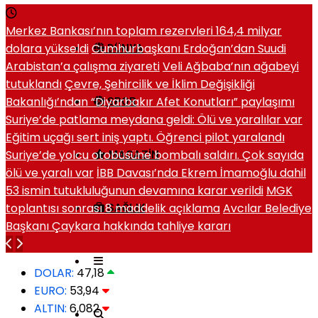
Merkez Bankası’nın toplam rezervleri 164,4 milyar
dolara yükseldi
Cumhurbaşkanı Erdoğan’dan Suudi
DÜNYA
Arabistan’a çalışma ziyareti
Veli Ağbaba’nın ağabeyi
tutuklandı
Çevre, Şehircilik ve İklim Değişikliği
Bakanlığı’ndan “Diyarbakır Afet Konutları” paylaşımı
SPOR
Suriye’de patlama meydana geldi: Ölü ve yaralılar var
Eğitim uçağı sert iniş yaptı. Öğrenci pilot yaralandı
Suriye’de yolcu otobüsüne bombalı saldırı. Çok sayıda
MAGAZIN
ölü ve yaralı var
İBB Davası’nda Ekrem İmamoğlu dahil
53 ismin tutukluluğunun devamına karar verildi
MGK
toplantısı sonrası 8 maddelik açıklama
Avcılar Belediye
SAĞLIK
Başkanı Çaykara hakkında tahliye kararı
DOLAR:
47,18
EURO:
53,94
ALTIN:
6,082