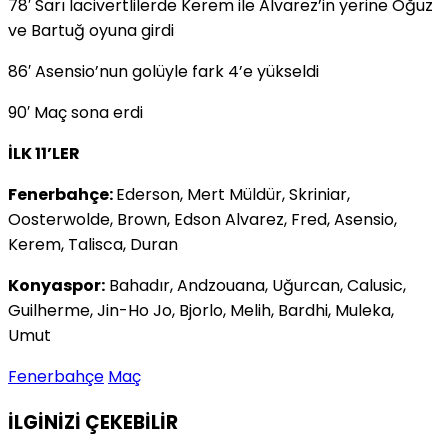
78′ Sarı lacivertlilerde Kerem ile Alvarez’in yerine Oğuz
ve Bartuğ oyuna girdi
86′ Asensio’nun golüyle fark 4’e yükseldi
90′ Maç sona erdi
İLK 11’LER
Fenerbahçe:
Ederson, Mert Müldür, Skriniar,
Oosterwolde, Brown, Edson Alvarez, Fred, Asensio,
Kerem, Talisca, Duran
Konyaspor:
Bahadır, Andzouana, Uğurcan, Calusic,
Guilherme, Jin-Ho Jo, Bjorlo, Melih, Bardhi, Muleka,
Umut
Fenerbahçe
Maç
İLGİNİZİ
ÇEKEBİLİR