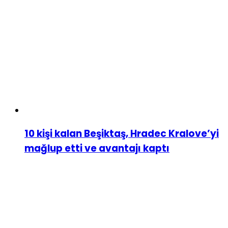
10 kişi kalan Beşiktaş, Hradec Kralove’yi
mağlup etti ve avantajı kaptı