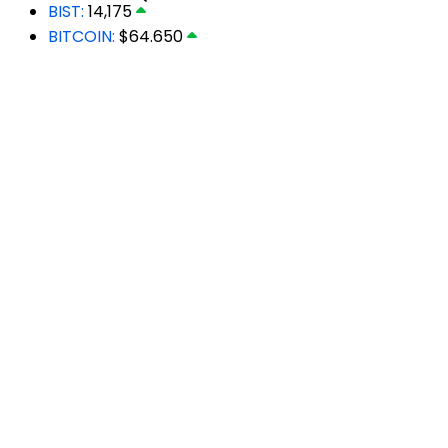
BIST:
14,175
BITCOIN:
$64.650