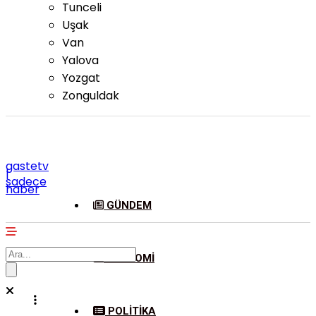
Tunceli
Uşak
Van
Yalova
Yozgat
Zonguldak
gastetv
|
sadece
haber
GÜNDEM
EKONOMI
POLITIKA