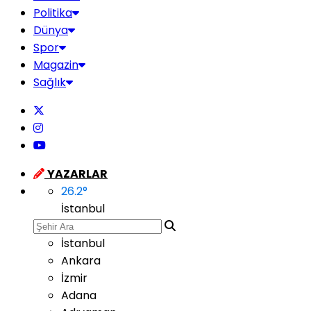
Politika
Dünya
Spor
Magazin
Sağlık
YAZARLAR
26.2
°
İstanbul
İstanbul
Ankara
İzmir
Adana