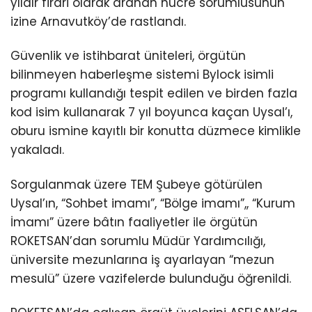
yıldır firari olarak aranan hücre sorumlusunun
izine Arnavutköy’de rastlandı.
Güvenlik ve istihbarat üniteleri, örgütün
bilinmeyen haberleşme sistemi Bylock isimli
programı kullandığı tespit edilen ve birden fazla
kod isim kullanarak 7 yıl boyunca kaçan Uysal’ı,
oburu ismine kayıtlı bir konutta düzmece kimlikle
yakaladı.
Sorgulanmak üzere TEM Şubeye götürülen
Uysal’ın, “Sohbet imamı”, “Bölge imamı”,, “Kurum
İmamı” üzere bâtın faaliyetler ile örgütün
ROKETSAN’dan sorumlu Müdür Yardımcılığı,
üniversite mezunlarına iş ayarlayan “mezun
mesulü” üzere vazifelerde bulunduğu öğrenildi.