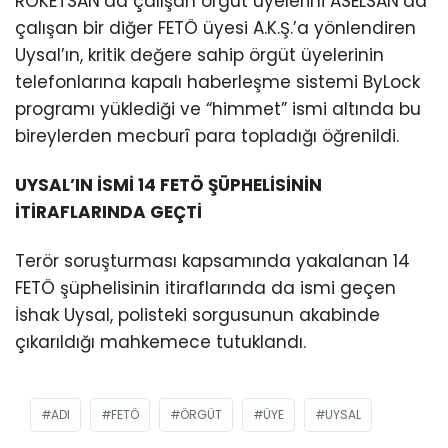
ROKETSAN’da çalışan örgüt üyelerini ASELSAN’da
çalışan bir diğer FETÖ üyesi A.K.Ş.’a yönlendiren
Uysal’ın, kritik değere sahip örgüt üyelerinin
telefonlarına kapalı haberleşme sistemi ByLock
programı yüklediği ve “himmet” ismi altında bu
bireylerden mecburî para topladığı öğrenildi.
UYSAL’IN İSMİ 14 FETÖ ŞÜPHELİSİNİN
İTİRAFLARINDA GEÇTİ
Terör soruşturması kapsamında yakalanan 14
FETÖ şüphelisinin itiraflarında da ismi geçen
İshak Uysal, polisteki sorgusunun akabinde
çıkarıldığı mahkemece tutuklandı.
ADI
FETÖ
ÖRGÜT
ÜYE
UYSAL