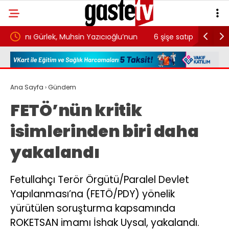
n Yazıcıoğlu’nun
6 şişe satıp günlük 400 TL kazanıyorlar. Akş
ezanına kadar durup eve gidiyorlar
Ana Sayfa
›
Gündem
FETÖ’nün kritik
isimlerinden biri daha
yakalandı
Fetullahçı Terör Örgütü/Paralel Devlet
Yapılanması’na (FETÖ/PDY) yönelik
yürütülen soruşturma kapsamında
ROKETSAN imamı İshak Uysal, yakalandı.