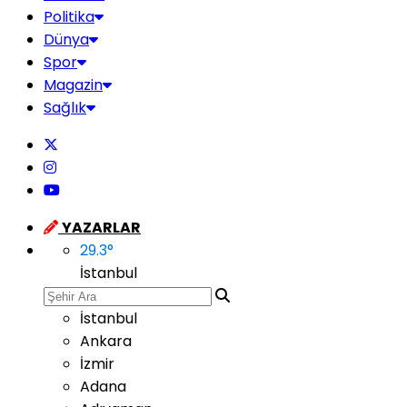
Politika
Dünya
Spor
Magazin
Sağlık
YAZARLAR
29.3
°
İstanbul
İstanbul
Ankara
İzmir
Adana