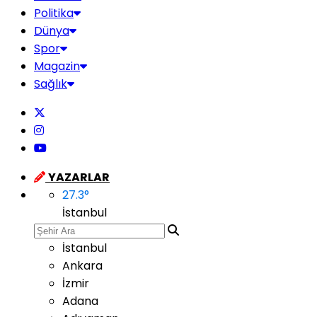
Politika
Dünya
Spor
Magazin
Sağlık
YAZARLAR
27.3
°
İstanbul
İstanbul
Ankara
İzmir
Adana