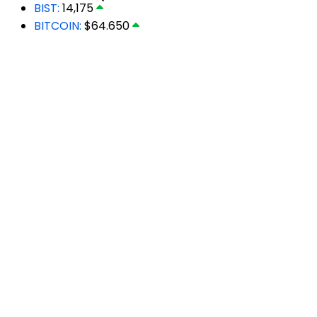
BIST:
14,175
BITCOIN:
$64.650