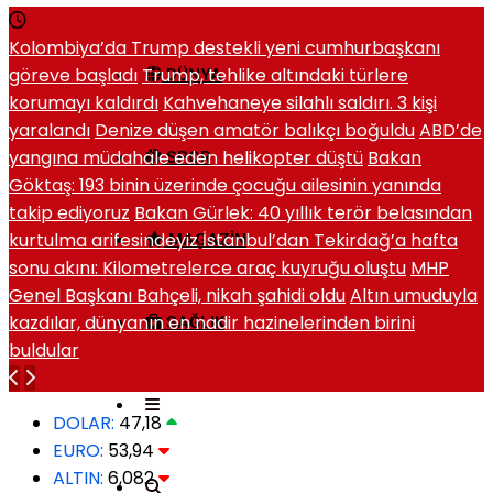
Kolombiya’da Trump destekli yeni cumhurbaşkanı
göreve başladı
Trump, tehlike altındaki türlere
DÜNYA
korumayı kaldırdı
Kahvehaneye silahlı saldırı. 3 kişi
yaralandı
Denize düşen amatör balıkçı boğuldu
ABD’de
yangına müdahale eden helikopter düştü
Bakan
SPOR
Göktaş: 193 binin üzerinde çocuğu ailesinin yanında
takip ediyoruz
Bakan Gürlek: 40 yıllık terör belasından
kurtulma arifesindeyiz
İstanbul’dan Tekirdağ’a hafta
MAGAZIN
sonu akını: Kilometrelerce araç kuyruğu oluştu
MHP
Genel Başkanı Bahçeli, nikah şahidi oldu
Altın umuduyla
kazdılar, dünyanın en nadir hazinelerinden birini
SAĞLIK
buldular
DOLAR:
47,18
EURO:
53,94
ALTIN:
6,082