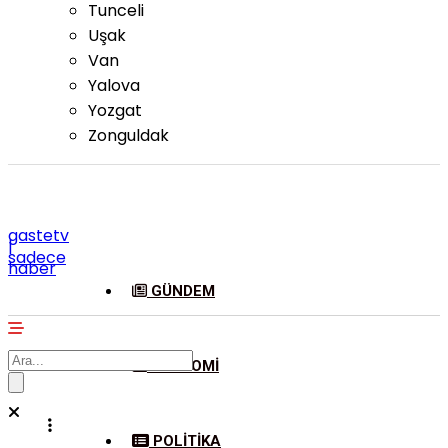
Tunceli
Uşak
Van
Yalova
Yozgat
Zonguldak
gastetv
|
sadece
haber
GÜNDEM
EKONOMI
POLITIKA