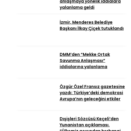
anlaşmaya yönelik iddialara
yalanlama geldi
İzmir, Menderes Belediye
Başkanı İlkay Çiçek tutuklandı
DMM’den “Mekke Ortak
Savunma Anlaşması”
iddialarına yalanlama
Özgür Özel Fransız gazetesine
yazdı: Türkiye’deki demokrasi
Avrupa’nın geleceğini etkiler
Dışişleri Sözcüsü Keçeli’den
Yunanistan açıklaması.