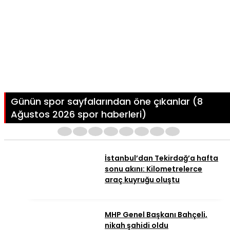
Günün spor sayfalarından öne çıkanlar (8
Ağustos 2026 spor haberleri)
1
2
3
4
5
6
7
8
İstanbul’dan Tekirdağ’a hafta
sonu akını: Kilometrelerce
araç kuyruğu oluştu
MHP Genel Başkanı Bahçeli,
nikah şahidi oldu