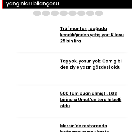
yangınları bilançosu
1
2
3
4
5
6
7
8
Trüf mantarı, doğada
kendiliğinden yetişiyor: Kilosu
25 bin lira
Taş yok, yosun yok: Cam gibi
deniziyle yazın gözdesi oldu
500 tam puan almıştı. LGS
birincisi Umut’un tercihi belli
oldu
Mersin’de restoranda