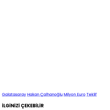
Galatasaray
Hakan Çalhanoğlu
Milyon Euro
Teklif
İLGİNİZİ
ÇEKEBİLİR