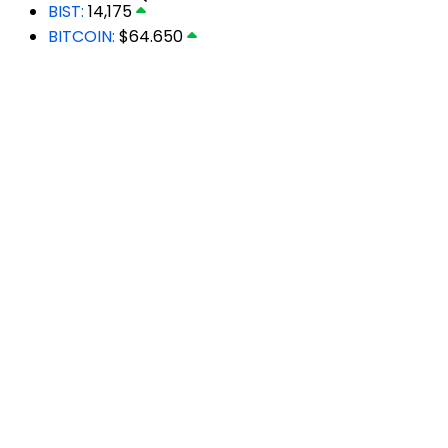
BIST:
14,175
BITCOIN:
$64.650