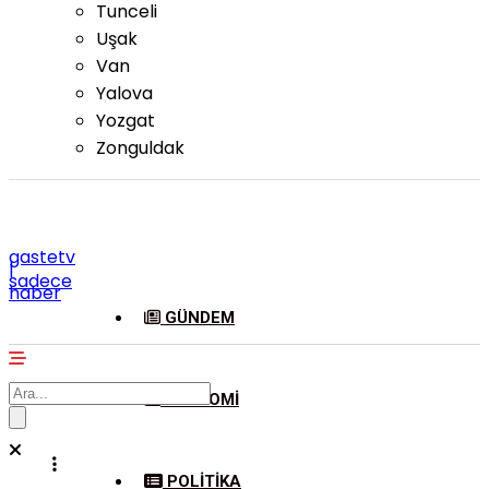
Tunceli
Uşak
Van
Yalova
Yozgat
Zonguldak
gastetv
|
sadece
haber
GÜNDEM
EKONOMI
POLITIKA