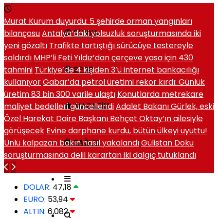
Murat Kurum duyurdu: 5 şehirde orman yangınları
bilançosu
Antalya’daki yolsuzluk soruşturmasında iki
DÜNYA
yeni gözaltı
Trafikte tartıştığı sürücüye testereyle
saldırdı
MHP’li Feti Yıldız’dan çerçeve yasa için 430
tahmini
Türkiye’de 4 kişiden 3’ü internet bankacılığı
SPOR
kullanıyor
Gabar’da petrol üretimi rekor kırdı: Günlük
üretim 83 bin 300 varile ulaştı
Konutlarda metrekare
maliyet bedelleri güncellendi
Adalet Bakanı Gürlek, eski
MAGAZIN
Özel Harekat Daire Başkanı Behçet Oktay’ın ailesiyle
görüşecek
Evine darphane kurdu, bütün ülkeyi uyuttu!
Ünlü kalpazan bakın nasıl yakalandı
Gülistan Doku
SAĞLIK
soruşturmasında delil karartan iki dalgıç tutuklandı
DOLAR:
47,18
EURO:
53,94
ALTIN:
6,082