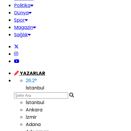
Politika
Dünya
Spor
Magazin
Sağlık
YAZARLAR
26.2
°
İstanbul
İstanbul
Ankara
İzmir
Adana