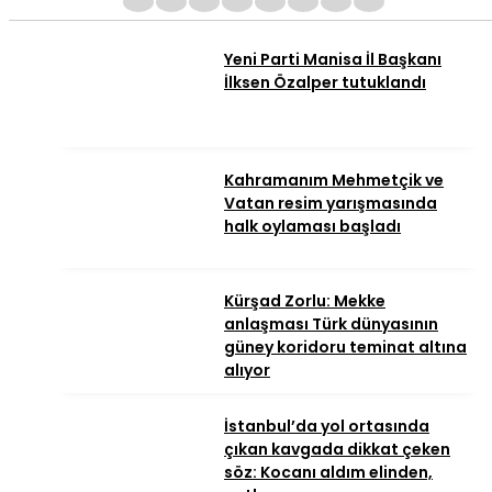
1
2
3
4
5
6
7
8
Yeni Parti Manisa İl Başkanı
İlksen Özalper tutuklandı
Kahramanım Mehmetçik ve
Vatan resim yarışmasında
halk oylaması başladı
Kürşad Zorlu: Mekke
anlaşması Türk dünyasının
güney koridoru teminat altına
alıyor
İstanbul’da yol ortasında
çıkan kavgada dikkat çeken
söz: Kocanı aldım elinden,