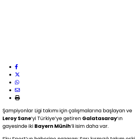
Şampiyonlar Ligi takımı için çalışmalarına başlayan ve
Leroy Sane
‘yi Türkiye’ye getiren
Galatasaray
‘ın
gayesinde iki
Bayern Münih
‘li isim daha var.
Sky Sport’un haberine nazaran; Sarı kırmızılı takım eski