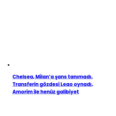
Chelsea, Milan’a şans tanımadı.
Transferin gözdesi Leao oynadı,
Amorim ile henüz galibiyet