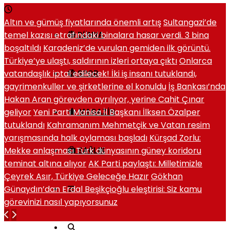
Altın ve gümüş fiyatlarında önemli artış
Sultangazi’de
temel kazısı etrafındaki binalara hasar verdi. 3 bina
DÜNYA
boşaltıldı
Karadeniz’de vurulan gemiden ilk görüntü.
Türkiye’ye ulaştı, saldırının izleri ortaya çıktı
Onlarca
vatandaşlık iptal edilecek! İki iş insanı tutuklandı,
SPOR
gayrimenkuller ve şirketlerine el konuldu
İş Bankası’nda
Hakan Aran görevden ayrılıyor, yerine Cahit Çınar
geliyor
Yeni Parti Manisa İl Başkanı İlksen Özalper
MAGAZIN
tutuklandı
Kahramanım Mehmetçik ve Vatan resim
yarışmasında halk oylaması başladı
Kürşad Zorlu:
Mekke anlaşması Türk dünyasının güney koridoru
SAĞLIK
teminat altına alıyor
AK Parti paylaştı: Milletimizle
Çeyrek Asır, Türkiye Geleceğe Hazır
Gökhan
Günaydın’dan Erdal Beşikçioğlu eleştirisi: Siz kamu
görevinizi nasıl yapıyorsunuz