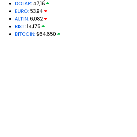
DOLAR:
47,18
EURO:
53,94
ALTIN:
6,082
BIST:
14,175
BITCOIN:
$64.650