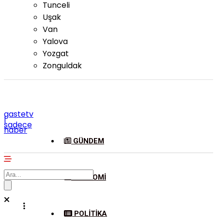
Tunceli
Uşak
Van
Yalova
Yozgat
Zonguldak
gastetv
|
sadece
haber
GÜNDEM
EKONOMI
POLITIKA