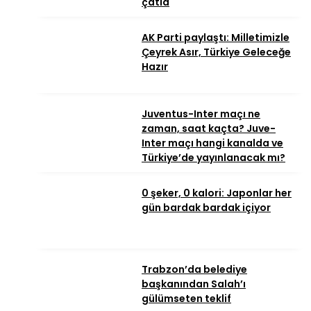
çatla
AK Parti paylaştı: Milletimizle
Çeyrek Asır, Türkiye Geleceğe
Hazır
Juventus-Inter maçı ne
zaman, saat kaçta? Juve-
Inter maçı hangi kanalda ve
Türkiye’de yayınlanacak mı?
0 şeker, 0 kalori: Japonlar her
gün bardak bardak içiyor
Trabzon’da belediye
başkanından Salah’ı
gülümseten teklif