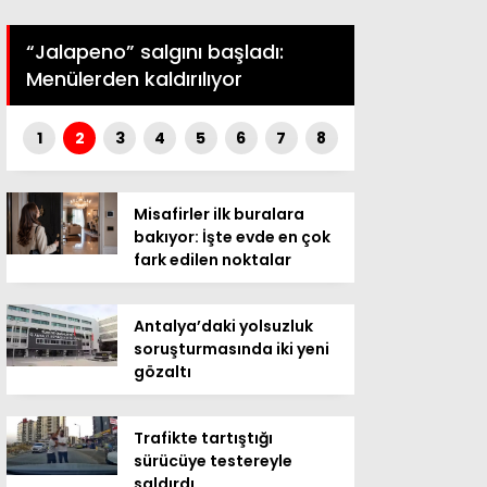
Cumhurbaş
“Jalapeno” salgını başladı:
soruşturma
Menülerden kaldırılıyor
Özkök adli
1
2
3
4
5
6
7
8
Misafirler ilk buralara
bakıyor: İşte evde en çok
fark edilen noktalar
Antalya’daki yolsuzluk
soruşturmasında iki yeni
gözaltı
Trafikte tartıştığı
sürücüye testereyle
saldırdı