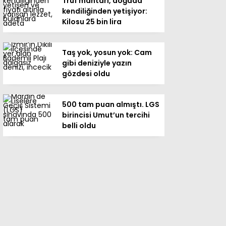
Trüf mantarı, doğada
kendiliğinden yetişiyor:
Kilosu 25 bin lira
Taş yok, yosun yok: Cam
gibi deniziyle yazın
gözdesi oldu
500 tam puan almıştı. LGS
birincisi Umut’un tercihi
belli oldu