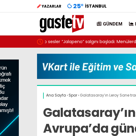
25
°
İSTANBUL
YAZARLAR
GÜNDEM
ik baktı, garip sesler
“Jalapeno” salgını başladı: Menülerden kaldır
Ana Sayfa
›
Spor
›
Galatasaray’ın Leroy Sane tr
Galatasaray’ın
Avrupa’da gün