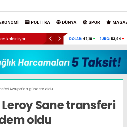
EKONOMI
POLITIKA
DÜNYA
SPOR
MAGAZ
ılıyor
Cumhurbaşkanına hakaret soruşturmasınd
DOLAR:
47,18
EURO:
53,94
adliyede
ansferi Avrupa’da gündem oldu
 Leroy Sane transferi
dem oldu