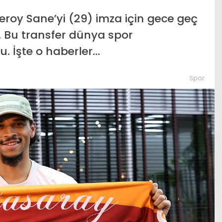
Hastane çatısında Azrail şoku.
eroy Sane’yi (29) imza için gece geç
du: 5 şehirde
Hastalara dik dik baktı, garip
i. Bu transfer dünya spor
bilançosu
sesler çıkardı
. İşte o haberler…
Spor