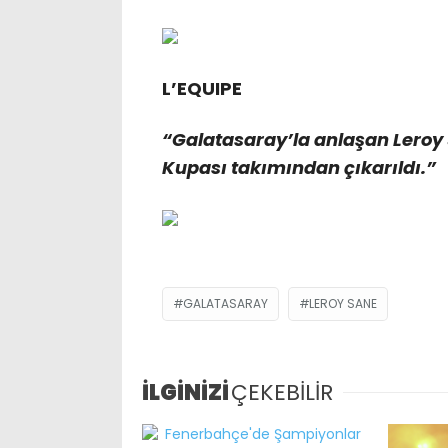
L’EQUIPE
“Galatasaray’la anlaşan Leroy
Kupası takımından çıkarıldı.”
GALATASARAY
LEROY SANE
İLGİNİZİ
ÇEKEBİLİR