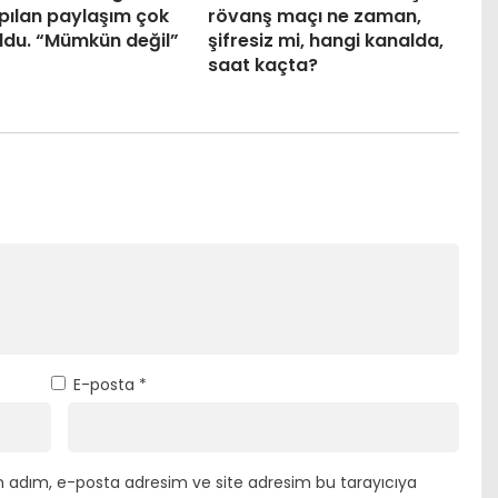
apılan paylaşım çok
rövanş maçı ne zaman,
ldu. “Mümkün değil”
şifresiz mi, hangi kanalda,
saat kaçta?
E-posta
*
n adım, e-posta adresim ve site adresim bu tarayıcıya