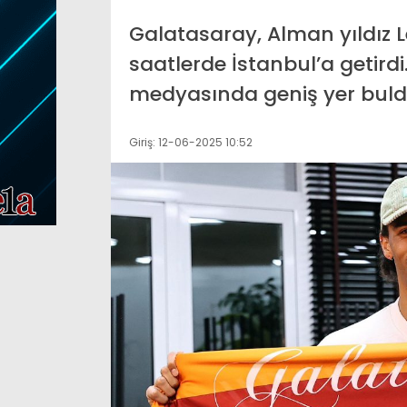
Galatasaray, Alman yıldız L
den 230 belediye başkanı
Murat Kurum duyur
saatlerde İstanbul’a getird
 Parti’ye geçiyor
orman yangınları 
medyasında geniş yer buldu
Giriş: 12-06-2025 10:52