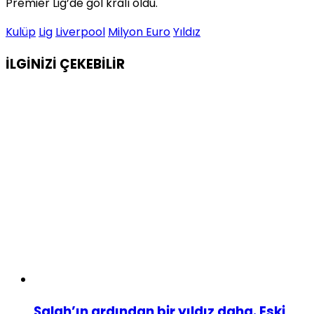
Premier Lig’de gol kralı oldu.
Kulüp
Lig
Liverpool
Milyon Euro
Yıldız
İLGİNİZİ
ÇEKEBİLİR
Salah’ın ardından bir yıldız daha. Eski