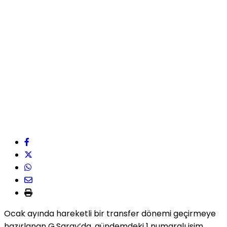
Ocak ayında hareketli bir transfer dönemi geçirmeye
hazırlanan G.Saray’da, gündemdeki 1 numaralı isim