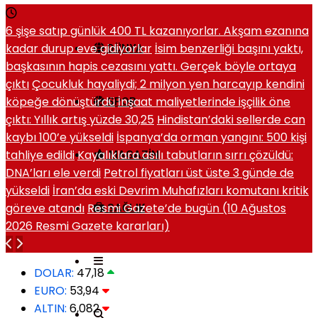
6 şişe satıp günlük 400 TL kazanıyorlar. Akşam ezanına
kadar durup eve gidiyorlar
İsim benzerliği başını yaktı,
DÜNYA
başkasının hapis cezasını yattı. Gerçek böyle ortaya
çıktı
Çocukluk hayaliydi; 2 milyon yen harcayıp kendini
köpeğe dönüştürdü
İnşaat maliyetlerinde işçilik öne
SPOR
çıktı: Yıllık artış yüzde 30,25
Hindistan’daki sellerde can
kaybı 100’e yükseldi
İspanya’da orman yangını: 500 kişi
tahliye edildi
Kayalıklara asılı tabutların sırrı çözüldü:
MAGAZIN
DNA’ları ele verdi
Petrol fiyatları üst üste 3 günde de
yükseldi
İran’da eski Devrim Muhafızları komutanı kritik
göreve atandı
Resmi Gazete’de bugün (10 Ağustos
SAĞLIK
2026 Resmi Gazete kararları)
DOLAR:
47,18
EURO:
53,94
ALTIN:
6,082