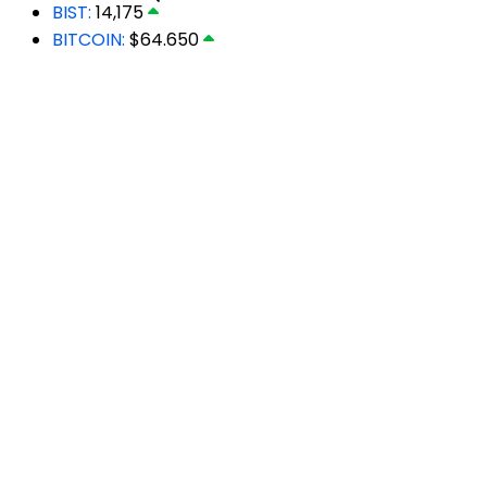
BIST:
14,175
BITCOIN:
$64.650