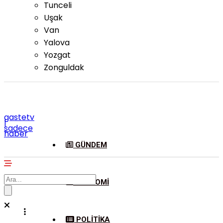
Tunceli
Uşak
Van
Yalova
Yozgat
Zonguldak
gastetv
|
sadece
haber
GÜNDEM
EKONOMI
POLITIKA