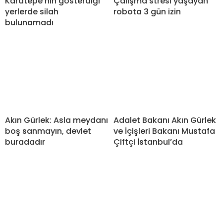
Karatepe’nin gösterdiği
Çalışma stresi yaşayan
yerlerde silah
robota 3 gün izin
bulunamadı
Akın Gürlek: Asla meydanı
Adalet Bakanı Akın Gürlek
boş sanmayın, devlet
ve İçişleri Bakanı Mustafa
buradadır
Çiftçi İstanbul’da