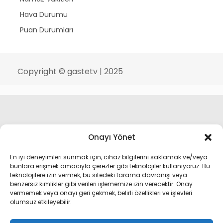
Hava Durumu
Puan Durumları
Copyright © gastetv | 2025
Onayı Yönet
En iyi deneyimleri sunmak için, cihaz bilgilerini saklamak ve/veya
bunlara erişmek amacıyla çerezler gibi teknolojiler kullanıyoruz. Bu
teknolojilere izin vermek, bu sitedeki tarama davranışı veya
benzersiz kimlikler gibi verileri işlememize izin verecektir. Onay
vermemek veya onayı geri çekmek, belirli özellikleri ve işlevleri
olumsuz etkileyebilir.