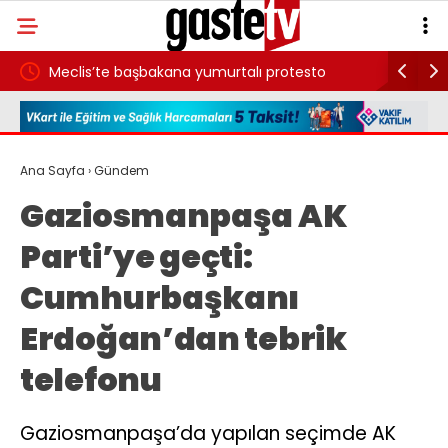
da
Meclis’te başbakana yumurtalı protesto
Yangın sı
hayatını 
Ana Sayfa
›
Gündem
Gaziosmanpaşa AK
Parti’ye geçti:
Cumhurbaşkanı
Erdoğan’dan tebrik
telefonu
Gaziosmanpaşa’da yapılan seçimde AK