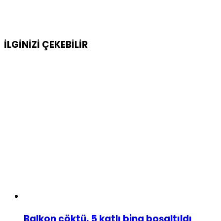
İLGİNİZİ
ÇEKEBİLİR
Balkon çöktü, 5 katlı bina boşaltıldı