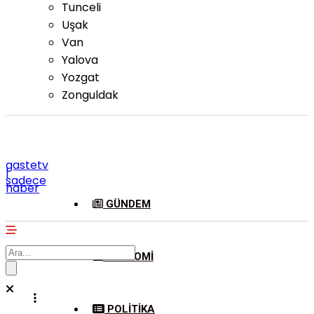
Tunceli
Uşak
Van
Yalova
Yozgat
Zonguldak
gastetv
|
sadece
haber
GÜNDEM
EKONOMI
POLITIKA