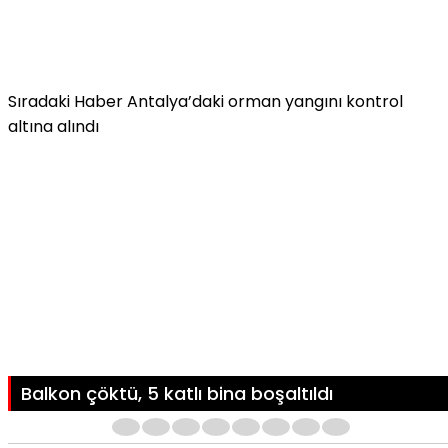
Sıradaki Haber
Antalya’daki orman yangını kontrol
altına alındı
Balkon çöktü, 5 katlı bina boşaltıldı
1
2
3
4
5
6
7
8