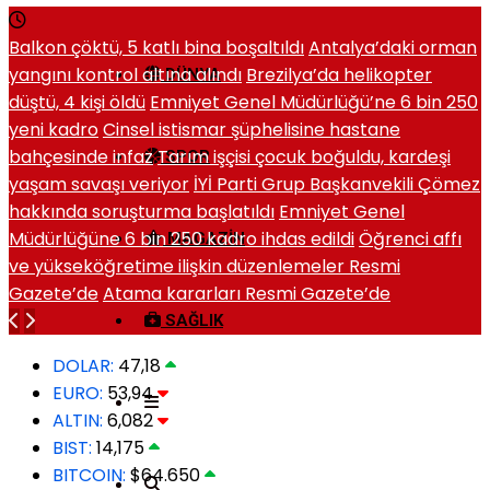
Balkon çöktü, 5 katlı bina boşaltıldı
Antalya’daki orman
yangını kontrol altına alındı
Brezilya’da helikopter
DÜNYA
düştü, 4 kişi öldü
Emniyet Genel Müdürlüğü’ne 6 bin 250
yeni kadro
Cinsel istismar şüphelisine hastane
bahçesinde infaz
Tarım işçisi çocuk boğuldu, kardeşi
SPOR
yaşam savaşı veriyor
İYİ Parti Grup Başkanvekili Çömez
hakkında soruşturma başlatıldı
Emniyet Genel
Müdürlüğüne 6 bin 250 kadro ihdas edildi
Öğrenci affı
MAGAZIN
ve yükseköğretime ilişkin düzenlemeler Resmi
Gazete’de
Atama kararları Resmi Gazete’de
SAĞLIK
DOLAR:
47,18
EURO:
53,94
ALTIN:
6,082
BIST:
14,175
BITCOIN:
$64.650