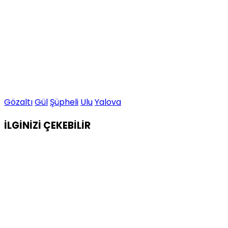
Gözaltı
Gül
Şüpheli
Ulu
Yalova
İLGİNİZİ
ÇEKEBİLİR