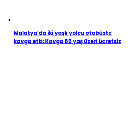
Malatya’da iki yaşlı yolcu otobüste
kavga etti: Kavga 65 yaş üzeri ücretsiz