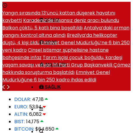
Yangın sırasında 13’üncü kattan düşerek hayatını
kaybetti
Karadeniz’de insansız deniz aracı bulundu
DÜNYA
Balkon çöktü, 5 katlı bina boşaltıldı
Antalya’daki orman
yangını kontrol altına alındı
Brezilya’da helikopter
düştü, 4 kişi öldü
Emniyet Genel Müdürlüğü’ne 6 bin 250
SPOR
yeni kadro
Cinsel istismar şüphelisine hastane
bahçesinde infaz
Tarım işçisi çocuk boğuldu, kardeşi
yaşam savaşı veriyor
İYİ Parti Grup Başkanvekili Çömez
MAGAZIN
hakkında soruşturma başlatıldı
Emniyet Genel
Müdürlüğüne 6 bin 250 kadro ihdas edildi
SAĞLIK
DOLAR:
47,18
EURO:
53,94
ALTIN:
6,082
BIST:
14,175
BITCOIN:
$64.650