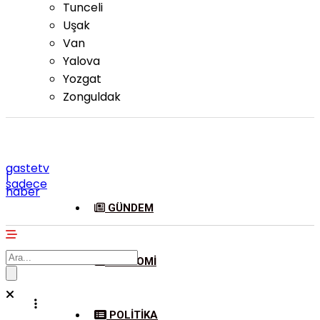
Tunceli
Uşak
Van
Yalova
Yozgat
Zonguldak
gastetv
|
sadece
haber
GÜNDEM
EKONOMI
POLITIKA