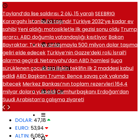
Tayland’da lise saldırısı. 2 ölü, 15 yaralı
SEEBRIG
Karargahı İstanbul’a taşındı! Türkiye 2032’ye kadar ev
DÜNYA
sahibi
Yeni aldığı motosikletle ilk gezisi sonu oldu
Trump
ısrarcı. ABD doğumla vatandaşlığı kısıtlıyor
Bakan
Bayraktar: Türkiye anlaşmayla 500 milyon dolar taşıma
SPOR
geliri elde edecek
Türkiye’nin Gazze’deki rolü İsrail’i
alarma geçirdi: Netanyahu’dan ABD hamlesi
Suça
sürüklenen çocuklara ilişkin teklifin ilk 2 maddesi kabul
MAGAZIN
edildi
ABD Başkanı Trump: Bence savaş çok yakında
bitecek
Merkez Bankası’nın toplam rezervleri 164,4
milyar dolara yükseldi
Cumhurbaşkanı Erdoğan’dan
SAĞLIK
Suudi Arabistan’a çalışma ziyareti
DOLAR:
47,18
EURO:
53,94
ALTIN:
6,082