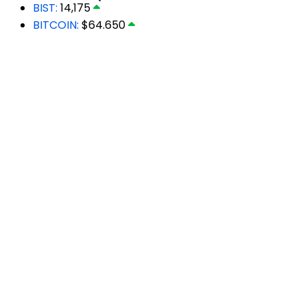
BIST:
14,175
BITCOIN:
$64.650