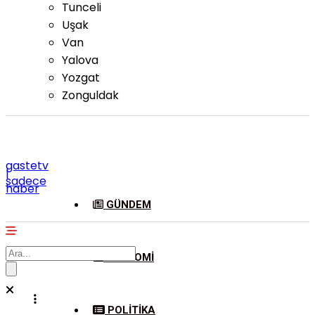
Tunceli
Uşak
Van
Yalova
Yozgat
Zonguldak
gastetv
|
sadece
haber
GÜNDEM
EKONOMI
POLITIKA