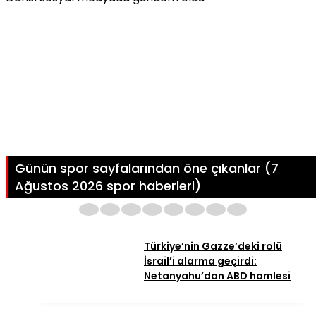
Günün spor sayfalarından öne çıkanlar (7
Ağustos 2026 spor haberleri)
1
2
3
4
5
6
7
8
Türkiye’nin Gazze’deki rolü
İsrail’i alarma geçirdi:
Netanyahu’dan ABD hamlesi