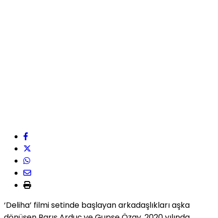
‘Deliha’ filmi setinde başlayan arkadaşlıkları aşka
dönüşen Barış Arduç ve Gupse Özay, 2020 yılında