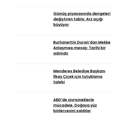
Gümüş piyasasında dengeleri
değiştiren tablo: Arz açığı
büyüyor
Burhanettin Duran’dan Mekke
Anlaşması mesajı: Tarihi bir
adımdır
Menderes Belediye Başkanı
İlkay Çiçek için tutuklama
talebi
ABD’de sivrisineklerle
mücadele. Doğaya yüz
binlercesini saldılar