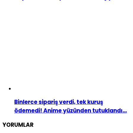
Binlerce sipariş verdi, tek kuruş
ödemedi! Anime yüzünden tutuklandı…
YORUMLAR