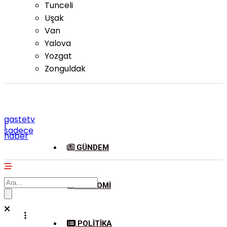
Tunceli
Uşak
Van
Yalova
Yozgat
Zonguldak
gastetv
|
sadece
haber
GÜNDEM
EKONOMI
POLITIKA