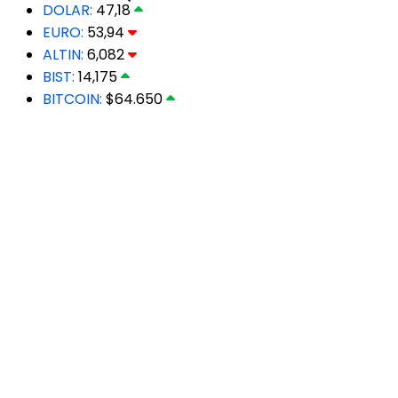
DOLAR:
47,18
EURO:
53,94
ALTIN:
6,082
BIST:
14,175
BITCOIN:
$64.650