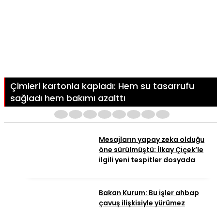
Çimleri kartonla kapladı: Hem su tasarrufu
sağladı hem bakımı azalttı
1
2
3
4
5
6
7
8
Mesajların yapay zeka olduğu
öne sürülmüştü: İlkay Çiçek’le
ilgili yeni tespitler dosyada
Bakan Kurum: Bu işler ahbap
çavuş ilişkisiyle yürümez