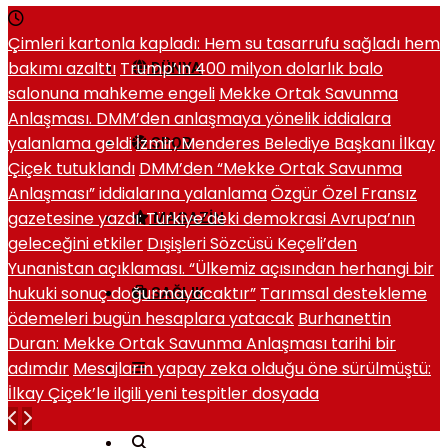
Çimleri kartonla kapladı: Hem su tasarrufu sağladı hem
bakımı azalttı
Trump’ın 400 milyon dolarlık balo
DÜNYA
salonuna mahkeme engeli
Mekke Ortak Savunma
Anlaşması. DMM’den anlaşmaya yönelik iddialara
yalanlama geldi
İzmir, Menderes Belediye Başkanı İlkay
SPOR
Çiçek tutuklandı
DMM’den “Mekke Ortak Savunma
Anlaşması” iddialarına yalanlama
Özgür Özel Fransız
gazetesine yazdı: Türkiye’deki demokrasi Avrupa’nın
MAGAZIN
geleceğini etkiler
Dışişleri Sözcüsü Keçeli’den
Yunanistan açıklaması. “Ülkemiz açısından herhangi bir
hukuki sonuç doğurmayacaktır”
Tarımsal destekleme
SAĞLIK
ödemeleri bugün hesaplara yatacak
Burhanettin
Duran: Mekke Ortak Savunma Anlaşması tarihi bir
adımdır
Mesajların yapay zeka olduğu öne sürülmüştü:
İlkay Çiçek’le ilgili yeni tespitler dosyada