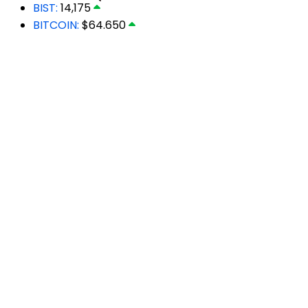
BIST:
14,175
BITCOIN:
$64.650