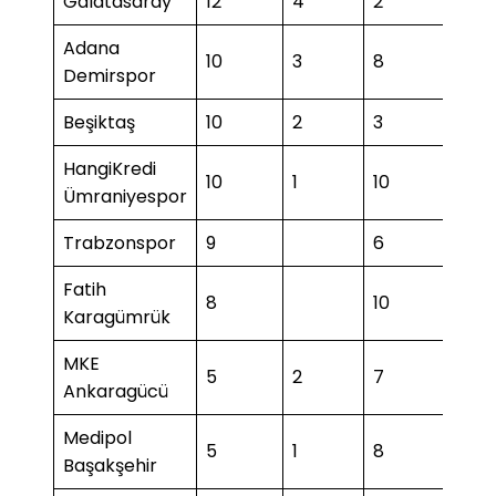
Galatasaray
12
4
2
1
Adana
10
3
8
Demirspor
Beşiktaş
10
2
3
1
HangiKredi
10
1
10
1
Ümraniyespor
Trabzonspor
9
6
Fatih
8
10
3
Karagümrük
MKE
5
2
7
Ankaragücü
Medipol
5
1
8
2
Başakşehir