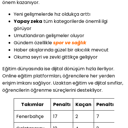
önem kazanıyor.
Yeni gelişmelerde hız oldukça arttı
Yapay zeka
tüm kategorilerde önemli ilgi
görüyor
Umutlandıran gelişmeler oluyor
Gündem özellikle
spor ve sağlık
Haber akışlarında güzel bir akıcılık mevcut
Okuma seyri ve zevki gittikçe gelişiyor
Eğitim dünyasında ise dijital dönüşüm hızla ilerliyor.
Online eğitim platformları, öğrencilere her yerden
erişim imkanı sağlıyor. Uzaktan eğitim ve dijital sınıflar,
öğrencilerin öğrenme süreçlerini destekliyor.
Takımlar
Penaltı
Kaçan
Penaltı
Ka
Fenerbahçe
17
2
7
1