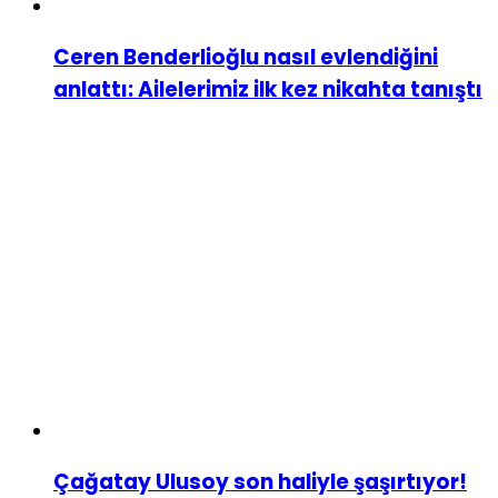
Ceren Benderlioğlu nasıl evlendiğini
anlattı: Ailelerimiz ilk kez nikahta tanıştı
Çağatay Ulusoy son haliyle şaşırtıyor!