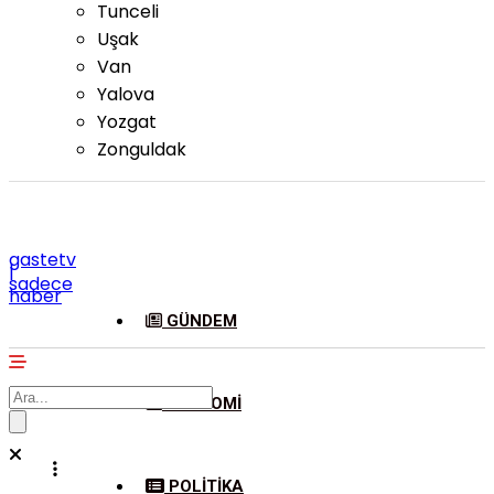
Tunceli
Uşak
Van
Yalova
Yozgat
Zonguldak
gastetv
|
sadece
haber
GÜNDEM
EKONOMI
POLITIKA