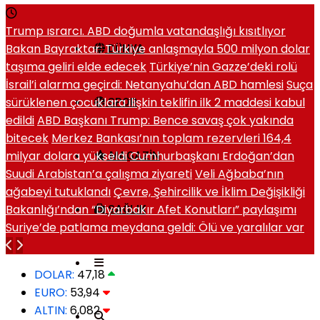
Trump ısrarcı. ABD doğumla vatandaşlığı kısıtlıyor
Bakan Bayraktar: Türkiye anlaşmayla 500 milyon dolar
DÜNYA
taşıma geliri elde edecek
Türkiye’nin Gazze’deki rolü
İsrail’i alarma geçirdi: Netanyahu’dan ABD hamlesi
Suça
sürüklenen çocuklara ilişkin teklifin ilk 2 maddesi kabul
SPOR
edildi
ABD Başkanı Trump: Bence savaş çok yakında
bitecek
Merkez Bankası’nın toplam rezervleri 164,4
milyar dolara yükseldi
Cumhurbaşkanı Erdoğan’dan
MAGAZIN
Suudi Arabistan’a çalışma ziyareti
Veli Ağbaba’nın
ağabeyi tutuklandı
Çevre, Şehircilik ve İklim Değişikliği
Bakanlığı’ndan “Diyarbakır Afet Konutları” paylaşımı
SAĞLIK
Suriye’de patlama meydana geldi: Ölü ve yaralılar var
DOLAR:
47,18
EURO:
53,94
ALTIN:
6,082