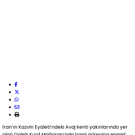
İran’ın Kazvin Eyaleti’ndeki Avaj kenti yakınlarında yer
alan Qaleh Kurd Mağarası’nda İranlı arkeolog Hamid