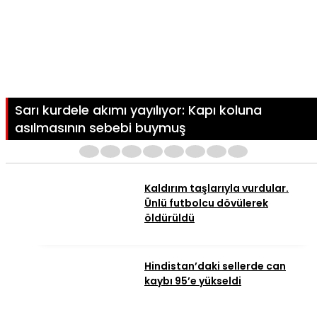
Sarı kurdele akımı yayılıyor: Kapı koluna
asılmasının sebebi buymuş
1
2
3
4
5
6
7
8
Kaldırım taşlarıyla vurdular.
Ünlü futbolcu dövülerek
öldürüldü
Hindistan’daki sellerde can
kaybı 95’e yükseldi