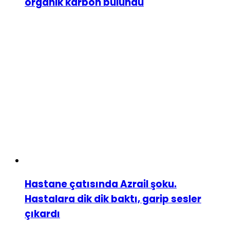
organik karbon bulundu
Hastane çatısında Azrail şoku.
Hastalara dik dik baktı, garip sesler
çıkardı