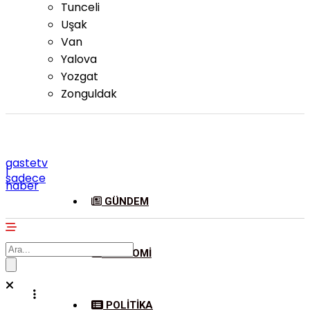
Tunceli
Uşak
Van
Yalova
Yozgat
Zonguldak
gastetv
|
sadece
haber
GÜNDEM
EKONOMI
POLITIKA