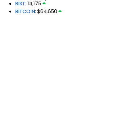
BIST:
14,175
BITCOIN:
$64.650