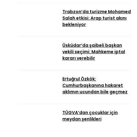
Trabzon’da turizme Mohamed
Salah etkisi: Arap turist akını
bekleniyor
Üsküdar’da şaibeli başkan
vekili seçimi: Mahkeme iptal
kararı verebilir
Ertuğrul Özkök:
Cumhurbaşkanına hakaret
aklımın ucundan bile geçmez
TÜGVA’dan çocuklar için
meydan şenlikleri