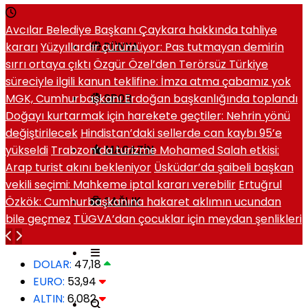
Avcılar Belediye Başkanı Çaykara hakkında tahliye
kararı
Yüzyıllardır çürümüyor: Pas tutmayan demirin
DÜNYA
sırrı ortaya çıktı
Özgür Özel’den Terörsüz Türkiye
süreciyle ilgili kanun teklifine: İmza atma çabamız yok
MGK, Cumhurbaşkanı Erdoğan başkanlığında toplandı
SPOR
Doğayı kurtarmak için harekete geçtiler: Nehrin yönü
değiştirilecek
Hindistan’daki sellerde can kaybı 95’e
yükseldi
Trabzon’da turizme Mohamed Salah etkisi:
MAGAZIN
Arap turist akını bekleniyor
Üsküdar’da şaibeli başkan
vekili seçimi: Mahkeme iptal kararı verebilir
Ertuğrul
Özkök: Cumhurbaşkanına hakaret aklımın ucundan
SAĞLIK
bile geçmez
TÜGVA’dan çocuklar için meydan şenlikleri
DOLAR:
47,18
EURO:
53,94
ALTIN:
6,082