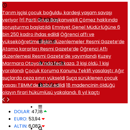
Tarım işçisi çocuk boğuldu, kardeşi yaşam savaşı
veriyor
İYİ Parti Grup Başkanvekili Çömez hakkında
DÜNYA
soruşturma başlatıldı
Emniyet Genel Müdürlüğüne 6
bin 250 kadro ihdas edildi
Öğrenci affı ve
yükseköğretime ilişkin düzenlemeler Resmi Gazete’de
SPOR
Atama kararları Resmi Gazete’de
Öğrenci Affı
düzenlemesi Resmi Gazete’de yayımlandı
Kuzey
Marmara Otoyolu’nda feci kaza. 3 kişi öldü, 1 kişi
MAGAZIN
yaralandı
Çocuk Koruma Kanunu Teklifi yasalaştı: Ağır
suçlarda ceza sınırı yükseldi
Suça sürüklenen çocuk
yasası TBMM’de kabul edildi
18 madencinin öldüğü
SAĞLIK
olayın firari hükümlüsü yakalandı. 8 yıl kaçtı
DOLAR:
47,18
EURO:
53,94
ALTIN:
6,082