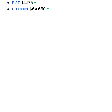
BIST:
14,175
BITCOIN:
$64.650