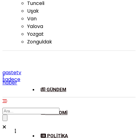
Tunceli
Uşak
Van
Yalova
Yozgat
Zonguldak
gastetv
|
sadece
haber
GÜNDEM
EKONOMI
POLITIKA