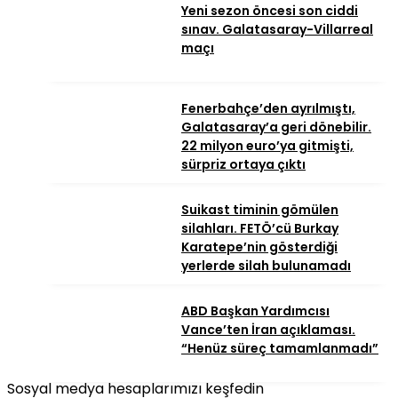
Yeni sezon öncesi son ciddi
sınav. Galatasaray-Villarreal
maçı
Fenerbahçe’den ayrılmıştı,
Galatasaray’a geri dönebilir.
22 milyon euro’ya gitmişti,
sürpriz ortaya çıktı
Suikast timinin gömülen
silahları. FETÖ’cü Burkay
Karatepe’nin gösterdiği
yerlerde silah bulunamadı
ABD Başkan Yardımcısı
Vance’ten İran açıklaması.
“Henüz süreç tamamlanmadı”
Sosyal medya hesaplarımızı keşfedin