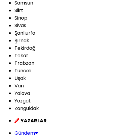
Samsun
Siirt
Sinop
Sivas
Şanlıurfa
Şırnak
Tekirdağ
Tokat
Trabzon
Tunceli
Uşak
Van
Yalova
Yozgat
Zonguldak
YAZARLAR
Gündem