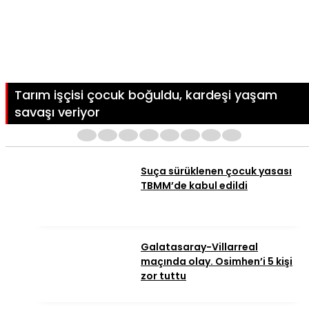
Tarım işçisi çocuk boğuldu, kardeşi yaşam
savaşı veriyor
1
2
3
4
5
6
7
8
Suça sürüklenen çocuk yasası
TBMM’de kabul edildi
Galatasaray-Villarreal
maçında olay. Osimhen’i 5 kişi
zor tuttu