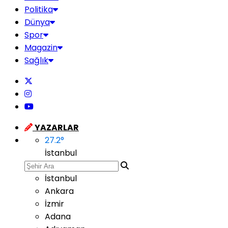
Politika
Dünya
Spor
Magazin
Sağlık
YAZARLAR
27.2
°
İstanbul
İstanbul
Ankara
İzmir
Adana