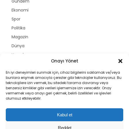
Gündem
Ekonomi
Spor
Politika
Magazin
Dünya
Yazarlar
Onayı Yönet
Nöbetçi Eczaneler
Namaz Vakitleri
En iyi deneyimleri sunmak için, cihaz bilgilerini saklamak ve/veya
bunlara erişmek amacıyla çerezler gibi teknolojiler kullanıyoruz. Bu
Hava Durumu
teknolojilere izin vermek, bu sitedeki tarama davranışı veya
benzersiz kimlikler gibi verileri işlememize izin verecektir. Onay
Puan Durumları
vermemek veya onayı geri çekmek, belirli özellikleri ve işlevleri
olumsuz etkileyebilir.
Copyright © gastetv | 2025
Kabul et
Reddet