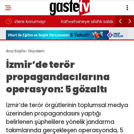
ı
Kahvehaneye silahlı saldırı. 3 kişi yaralandı
Denize 
Ana Sayfa
›
Gündem
İzmir’de terör
propagandacılarına
operasyon: 5 gözaltı
İzmir’de terör örgütlerinin toplumsal medya
üzerinden propagandasını yaptığı
belirlenen şüphelilere yönelik jandarma
takımlarında gerçekleşen operasyonda, 5