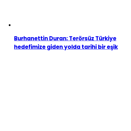
Burhanettin Duran: Terörsüz Türkiye
hedefimize giden yolda tarihi bir eşik