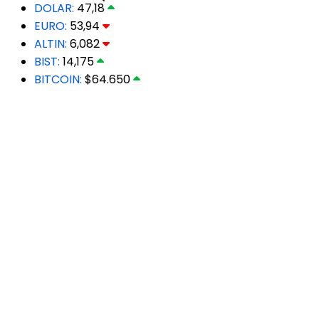
DOLAR:
47,18
EURO:
53,94
ALTIN:
6,082
BIST:
14,175
BITCOIN:
$64.650