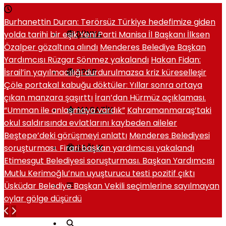
Burhanettin Duran: Terörsüz Türkiye hedefimize giden
yolda tarihi bir eşik
Yeni Parti Manisa İl Başkanı İlksen
DÜNYA
Özalper gözaltına alındı
Menderes Belediye Başkan
Yardımcısı Rüzgar Sönmez yakalandı
Hakan Fidan:
İsrail’in yayılmacılığı durdurulmazsa kriz küreselleşir
SPOR
Çöle portakal kabuğu döktüler: Yıllar sonra ortaya
çıkan manzara şaşırttı
İran’dan Hürmüz açıklaması.
“Umman ile anlaşmaya vardık”
Kahramanmaraş’taki
MAGAZIN
okul saldırısında evlatlarını kaybeden aileler
Beştepe’deki görüşmeyi anlattı
Menderes Belediyesi
soruşturması. Firari başkan yardımcısı yakalandı
SAĞLIK
Etimesgut Belediyesi soruşturması. Başkan Yardımcısı
Mutlu Kerimoğlu’nun uyuşturucu testi pozitif çıktı
Üsküdar Belediye Başkan Vekili seçimlerine sayılmayan
oylar gölge düşürdü