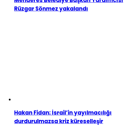
Menderes Belediye Başkan Yardımcısı
Rüzgar Sönmez yakalandı
Hakan Fidan: İsrail’in yayılmacılığı
durdurulmazsa kriz küreselleşir