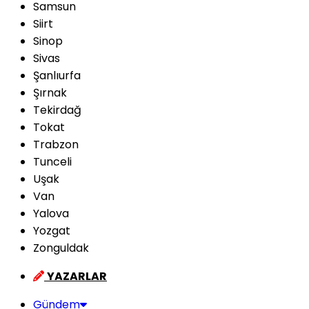
Samsun
Siirt
Sinop
Sivas
Şanlıurfa
Şırnak
Tekirdağ
Tokat
Trabzon
Tunceli
Uşak
Van
Yalova
Yozgat
Zonguldak
YAZARLAR
Gündem