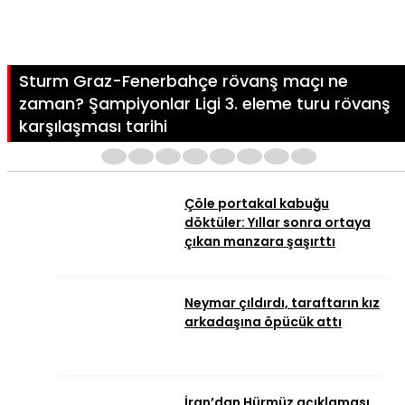
Sturm Graz-Fenerbahçe rövanş maçı ne
zaman? Şampiyonlar Ligi 3. eleme turu rövanş
karşılaşması tarihi
1
2
3
4
5
6
7
8
Çöle portakal kabuğu
döktüler: Yıllar sonra ortaya
çıkan manzara şaşırttı
Neymar çıldırdı, taraftarın kız
arkadaşına öpücük attı
İran’dan Hürmüz açıklaması.