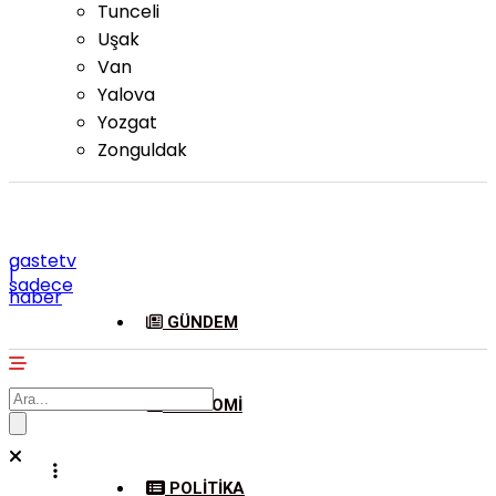
Tunceli
Uşak
Van
Yalova
Yozgat
Zonguldak
gastetv
|
sadece
haber
GÜNDEM
EKONOMI
POLITIKA