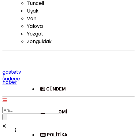
Tunceli
Uşak
Van
Yalova
Yozgat
Zonguldak
gastetv
|
sadece
haber
GÜNDEM
EKONOMI
POLITIKA