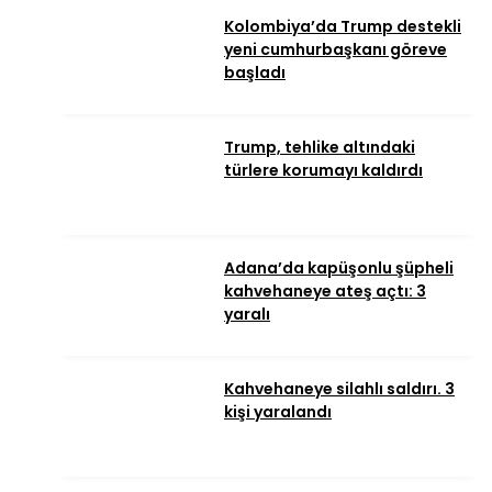
Kolombiya’da Trump destekli
yeni cumhurbaşkanı göreve
başladı
Trump, tehlike altındaki
türlere korumayı kaldırdı
Adana’da kapüşonlu şüpheli
kahvehaneye ateş açtı: 3
yaralı
Kahvehaneye silahlı saldırı. 3
kişi yaralandı