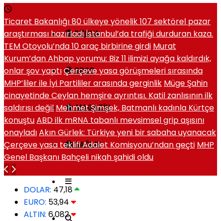
Ticaret Bakanlığı 80 ülkeye yönelik 107 sektörel pazar
araştırması hazırladı
İstanbul’da trafiği durduran kaza.
DÜNYA
TEM Otoyolu’nda 10 araç birbirine girdi
Murat
Kurum’dan Ahbap yorumu: Biz 11 ilimizi ayağa kaldırdık,
onlar şov yaptı
Çerçeve yasa görüşmeleri sırasında
SPOR
MHP’liler ile İyi Partililer arasında gerginlik
Müge Şahin
cinayetinde Ceylan hemşire ayrıntısı. Katil zanlısının ilk
saldırısı değil
Mehmet Şimşek, Batmanlı kadınla Kürtçe
MAGAZIN
konuştu
ABD ilk mRNA tabanlı mevsimsel grip aşısını
onayladı
Akın Gürlek: Türkiye yeni bir sabaha uyanacak
Çerçeve yasa teklifi Adalet Komisyonu’ndan geçti
MHP
SAĞLIK
Genel Başkanı Bahçeli nikah şahidi oldu
DOLAR:
47,18
EURO:
53,94
ALTIN:
6,082