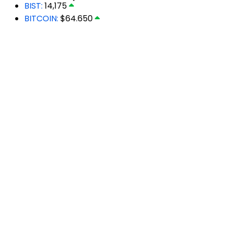
BIST:
14,175
BITCOIN:
$64.650