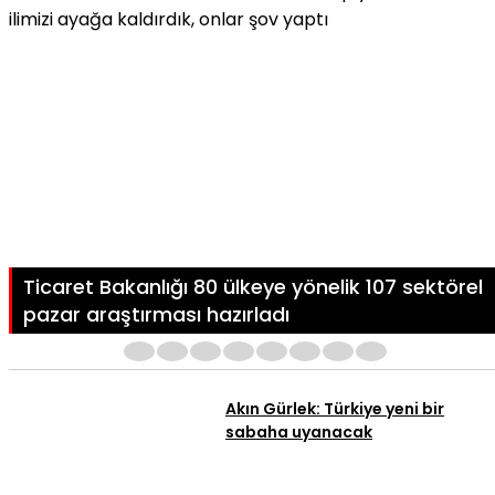
ilimizi ayağa kaldırdık, onlar şov yaptı
Ticaret Bakanlığı 80 ülkeye yönelik 107 sektörel
pazar araştırması hazırladı
1
2
3
4
5
6
7
8
Akın Gürlek: Türkiye yeni bir
sabaha uyanacak