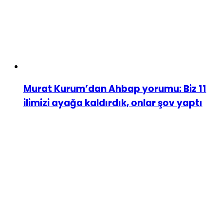
Murat Kurum’dan Ahbap yorumu: Biz 11
ilimizi ayağa kaldırdık, onlar şov yaptı