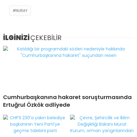
NURAY
İLGİNİZİ
ÇEKEBİLİR
Cumhurbaşkanına hakaret soruşturmasında
Ertuğrul Özkök adliyede