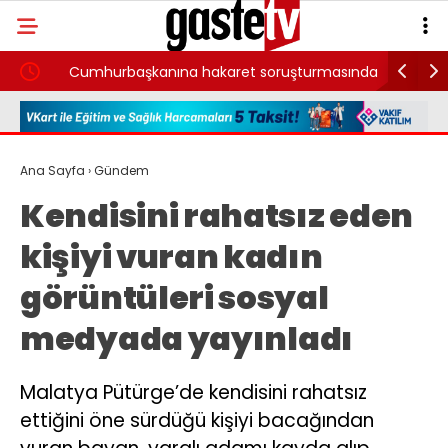
Cumhurbaşkanına hakaret soruşturmasında
CHP’den 
Ertuğrul Özkök adliyede
geçiyor
Ana Sayfa
›
Gündem
Kendisini rahatsız eden
kişiyi vuran kadın
görüntüleri sosyal
medyada yayınladı
Malatya Pütürge’de kendisini rahatsız
ettiğini öne sürdüğü kişiyi bacağından