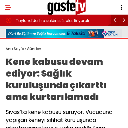
Tayland’da lise saldırısı. 2 ölü, 15 yaralı
SEEBRIG K
2032’ye k
Ana Sayfa
›
Gündem
Kene kabusu devam
ediyor: Sağlık
kuruluşunda çıkarttı
ama kurtarılamadı
Sivas’ta kene kabusu sürüyor. Vücuduna
yapışan keneyi sıhhat kuruluşunda