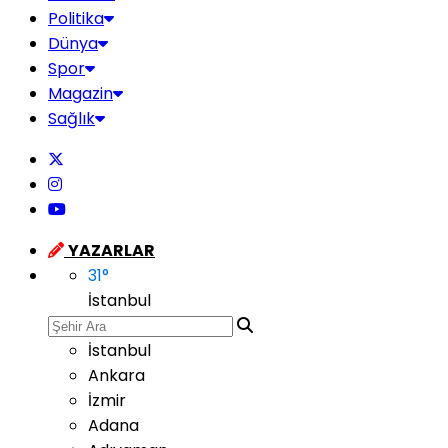
Politika
Dünya
Spor
Magazin
Sağlık
YAZARLAR
31
°
İstanbul
İstanbul
Ankara
İzmir
Adana