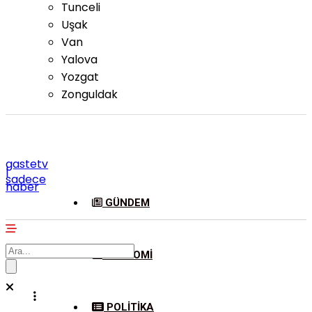
Tunceli
Uşak
Van
Yalova
Yozgat
Zonguldak
gastetv
|
sadece
haber
GÜNDEM
EKONOMI
POLITIKA