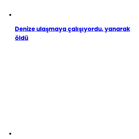
Denize ulaşmaya çalışıyordu, yanarak
öldü