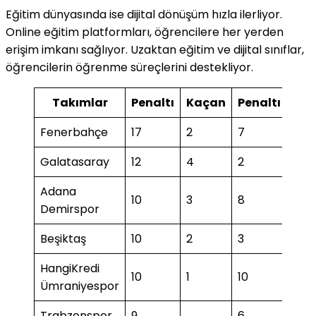
Eğitim dünyasında ise dijital dönüşüm hızla ilerliyor.
Online eğitim platformları, öğrencilere her yerden
erişim imkanı sağlıyor. Uzaktan eğitim ve dijital sınıflar,
öğrencilerin öğrenme süreçlerini destekliyor.
Takımlar
Penaltı
Kaçan
Penaltı
Ka
Fenerbahçe
17
2
7
1
Galatasaray
12
4
2
1
Adana
10
3
8
Demirspor
Beşiktaş
10
2
3
1
HangiKredi
10
1
10
1
Ümraniyespor
Trabzonspor
9
6