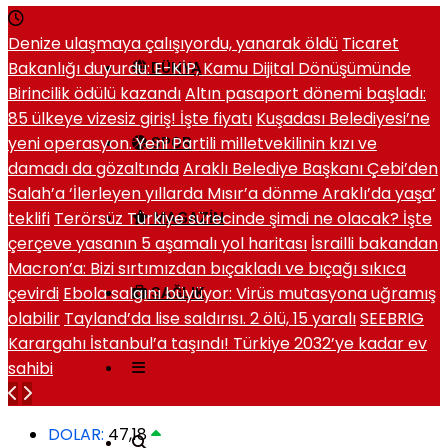
Denize ulaşmaya çalışıyordu, yanarak öldü
Ticaret
Bakanlığı duyurdu: E-KİP, Kamu Dijital Dönüşümünde
DÜNYA
Birincilik ödülü kazandı
Altın pasaport dönemi başladı:
85 ülkeye vizesiz giriş! İşte fiyatı
Kuşadası Belediyesi’ne
yeni operasyon. Yeni Partili milletvekilinin kızı ve
SPOR
damadı da gözaltında
Araklı Belediye Başkanı Çebi’den
Salah’a ‘İlerleyen yıllarda Mısır’a dönme Araklı’da yaşa’
teklifi
Terörsüz Türkiye sürecinde şimdi ne olacak? İşte
MAGAZIN
çerçeve yasanın 5 aşamalı yol haritası
İsrailli bakandan
Macron’a: Bizi sırtımızdan bıçakladı ve bıçağı sıkıca
çevirdi
Ebola salgını büyüyor: Virüs mutasyona uğramış
SAĞLIK
olabilir
Tayland’da lise saldırısı. 2 ölü, 15 yaralı
SEEBRIG
Karargahı İstanbul’a taşındı! Türkiye 2032’ye kadar ev
sahibi
DOLAR:
47,18