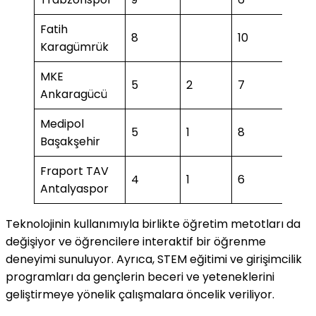
Fatih
8
10
3
Karagümrük
MKE
5
2
7
Ankaragücü
Medipol
5
1
8
2
Başakşehir
Fraport TAV
4
1
6
2
Antalyaspor
Teknolojinin kullanımıyla birlikte öğretim metotları da
değişiyor ve öğrencilere interaktif bir öğrenme
deneyimi sunuluyor. Ayrıca, STEM eğitimi ve girişimcilik
programları da gençlerin beceri ve yeteneklerini
geliştirmeye yönelik çalışmalara öncelik veriliyor.