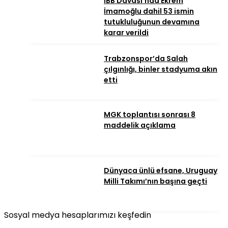
İBB Davası’nda Ekrem
İmamoğlu dahil 53 ismin
tutukluluğunun devamına
karar verildi
Trabzonspor’da Salah
çılgınlığı, binler stadyuma akın
etti
MGK toplantısı sonrası 8
maddelik açıklama
Dünyaca ünlü efsane, Uruguay
Milli Takımı’nın başına geçti
Sosyal medya hesaplarımızı keşfedin