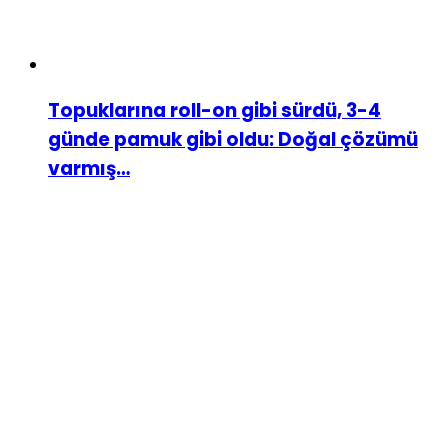
Topuklarına roll-on gibi sürdü, 3-4
günde pamuk gibi oldu: Doğal çözümü
varmış…