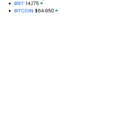
BIST:
14,175
BITCOIN:
$64.650