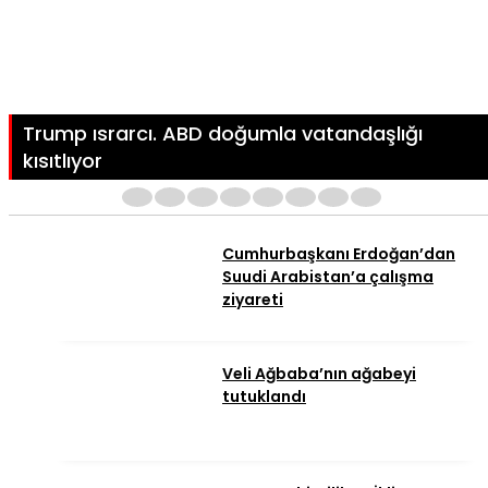
Trump ısrarcı. ABD doğumla vatandaşlığı
kısıtlıyor
1
2
3
4
5
6
7
8
Cumhurbaşkanı Erdoğan’dan
Suudi Arabistan’a çalışma
ziyareti
Veli Ağbaba’nın ağabeyi
tutuklandı