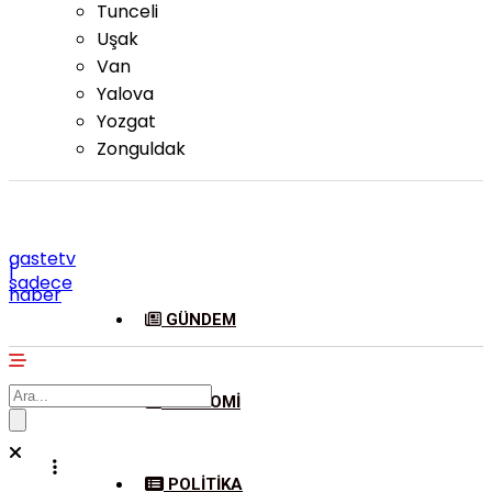
Tunceli
Uşak
Van
Yalova
Yozgat
Zonguldak
gastetv
|
sadece
haber
GÜNDEM
EKONOMI
POLITIKA