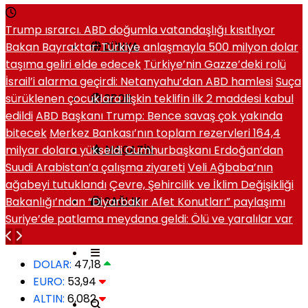
Trump ısrarcı. ABD doğumla vatandaşlığı kısıtlıyor
Bakan Bayraktar: Türkiye anlaşmayla 500 milyon dolar
DÜNYA
taşıma geliri elde edecek
Türkiye’nin Gazze’deki rolü
İsrail’i alarma geçirdi: Netanyahu’dan ABD hamlesi
Suça
sürüklenen çocuklara ilişkin teklifin ilk 2 maddesi kabul
SPOR
edildi
ABD Başkanı Trump: Bence savaş çok yakında
bitecek
Merkez Bankası’nın toplam rezervleri 164,4
milyar dolara yükseldi
Cumhurbaşkanı Erdoğan’dan
MAGAZIN
Suudi Arabistan’a çalışma ziyareti
Veli Ağbaba’nın
ağabeyi tutuklandı
Çevre, Şehircilik ve İklim Değişikliği
Bakanlığı’ndan “Diyarbakır Afet Konutları” paylaşımı
SAĞLIK
Suriye’de patlama meydana geldi: Ölü ve yaralılar var
DOLAR:
47,18
EURO:
53,94
ALTIN:
6,082