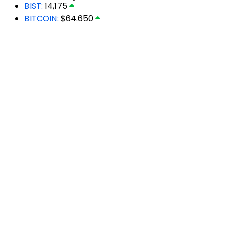
BIST:
14,175
BITCOIN:
$64.650