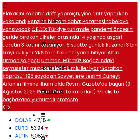
Plakasını kapatıp drift yapmıştı, yine drift yaparken
yakalandı
Benzine bir zam daha: Pazartesi tabelaya
DÜNYA
yansıyacak
OECD: Türkiye turizmde pandemi öncesini
geride bırakan ülkeler arasında
14 yaşında asgari
ücretin 3 katını kazanıyor. 6 saatte günlük kazancı 3 bin
SPOR
lirayı buluyor
YKS tercih süreci yarın bitiyor
Altın
tırmanışa geçti
Umman: Hürmüz Boğazı’ndaki
seyrüsefer müzakereleri olumlu ilerliyor
‘Boraltan
MAGAZIN
Köprüsü’: 195 soydaşın Sovyetlere teslimi Cüneyt
Arkın’ın filmine ilham oldu
Resmi Gazete’de bugün (9
Ağustos 2026 Resmi Gazete kararları)
Meclis’te
SAĞLIK
başbakana yumurtalı protesto
DOLAR:
47,18
EURO:
53,94
ALTIN:
6,082