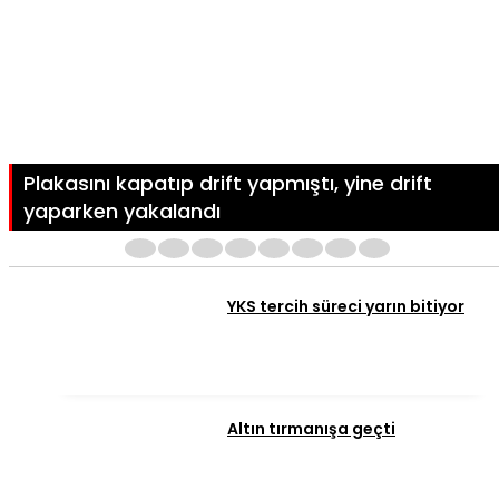
Plakasını kapatıp drift yapmıştı, yine drift
yaparken yakalandı
1
2
3
4
5
6
7
8
YKS tercih süreci yarın bitiyor
Altın tırmanışa geçti