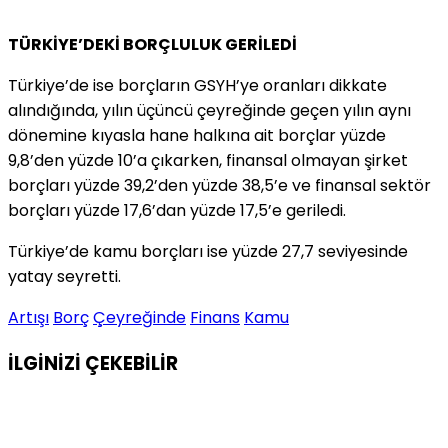
TÜRKİYE’DEKİ BORÇLULUK GERİLEDİ
Türkiye’de ise borçların GSYH’ye oranları dikkate
alındığında, yılın üçüncü çeyreğinde geçen yılın aynı
dönemine kıyasla hane halkına ait borçlar yüzde
9,8’den yüzde 10’a çıkarken, finansal olmayan şirket
borçları yüzde 39,2’den yüzde 38,5’e ve finansal sektör
borçları yüzde 17,6’dan yüzde 17,5’e geriledi.
Türkiye’de kamu borçları ise yüzde 27,7 seviyesinde
yatay seyretti.
Artışı
Borç
Çeyreğinde
Finans
Kamu
İLGİNİZİ
ÇEKEBİLİR