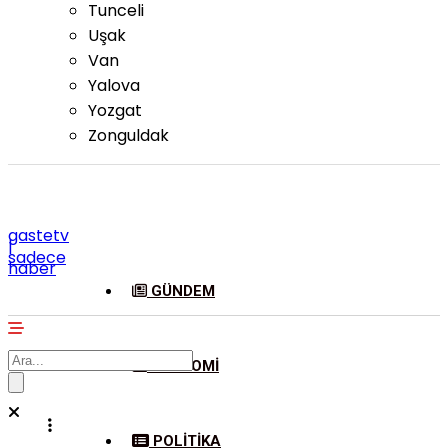
Tunceli
Uşak
Van
Yalova
Yozgat
Zonguldak
gastetv
|
sadece
haber
GÜNDEM
EKONOMI
POLITIKA