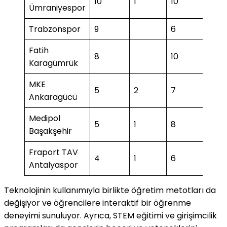
10
1
10
1
Ümraniyespor
Trabzonspor
9
6
Fatih
8
10
3
Karagümrük
MKE
5
2
7
Ankaragücü
Medipol
5
1
8
2
Başakşehir
Fraport TAV
4
1
6
2
Antalyaspor
Teknolojinin kullanımıyla birlikte öğretim metotları da
değişiyor ve öğrencilere interaktif bir öğrenme
deneyimi sunuluyor. Ayrıca, STEM eğitimi ve girişimcilik