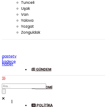
Tunceli
Uşak
Van
Yalova
Yozgat
Zonguldak
gastetv
|
sadece
haber
GÜNDEM
EKONOMI
POLITIKA