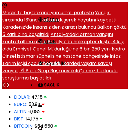
Meclis’te başbakana yumurtalı protesto
Yangın
sırasında 13’üncü kattan düşerek hayatını kaybetti
DÜNYA
Karadeniz’de insansız deniz aracı bulundu
Balkon çöktü,
5 katlı bina boşaltıldı
Antalya’daki orman yangını
kontrol altına alındı
Brezilya’da helikopter düştü, 4 kişi
SPOR
öldü
Emniyet Genel Müdürlüğü’ne 6 bin 250 yeni kadro
Cinsel istismar şüphelisine hastane bahçesinde infaz
Tarım işçisi çocuk boğuldu, kardeşi yaşam savaşı
MAGAZIN
veriyor
İYİ Parti Grup Başkanvekili Çömez hakkında
soruşturma başlatıldı
SAĞLIK
DOLAR:
47,18
EURO:
53,94
ALTIN:
6,082
BIST:
14,175
BITCOIN:
$64.650