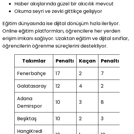
Haber akışlarında güzel bir akıcılık mevcut
Okuma seyri ve zevki gittikçe gelişiyor
Eğitim dünyasında ise dijital dönüşüm hızla ilerliyor.
Online eğitim platformları, öğrencilere her yerden
erişim imkanı sağlıyor. Uzaktan eğitim ve dijital sınıflar,
öğrencilerin öğrenme süreçlerini destekliyor.
Takımlar
Penaltı
Kaçan
Penaltı
Ka
Fenerbahçe
17
2
7
1
Galatasaray
12
4
2
1
Adana
10
3
8
Demirspor
Beşiktaş
10
2
3
1
HangiKredi