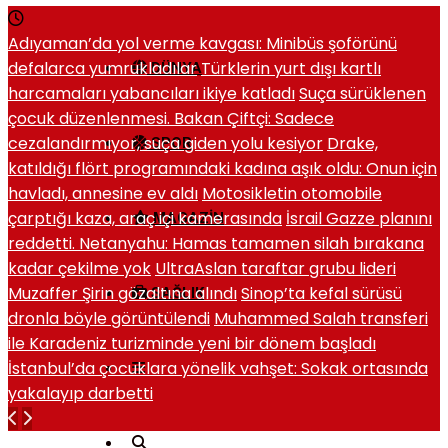
Adıyaman’da yol verme kavgası: Minibüs şoförünü
defalarca yumrukladılar
Türklerin yurt dışı kartlı
DÜNYA
harcamaları yabancıları ikiye katladı
Suça sürüklenen
çocuk düzenlenmesi. Bakan Çiftçi: Sadece
cezalandırmıyor, suça giden yolu kesiyor
Drake,
SPOR
katıldığı flört programındaki kadına aşık oldu: Onun için
havladı, annesine ev aldı
Motosikletin otomobile
çarptığı kaza, araç içi kamerasında
İsrail Gazze planını
MAGAZIN
reddetti. Netanyahu: Hamas tamamen silah bırakana
kadar çekilme yok
UltraAslan taraftar grubu lideri
Muzaffer Şirin gözaltına alındı
Sinop’ta kefal sürüsü
SAĞLIK
dronla böyle görüntülendi
Muhammed Salah transferi
ile Karadeniz turizminde yeni bir dönem başladı
İstanbul’da çocuklara yönelik vahşet: Sokak ortasında
yakalayıp darbetti