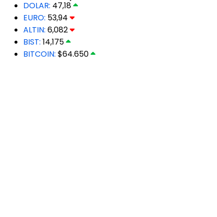
DOLAR:
47,18
EURO:
53,94
ALTIN:
6,082
BIST:
14,175
BITCOIN:
$64.650