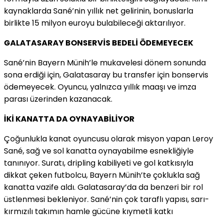
kaynaklarda Sané’nin yıllık net gelirinin, bonuslarla
birlikte 15 milyon euroyu bulabileceği aktarılıyor.
GALATASARAY BONSERVİS BEDELİ ÖDEMEYECEK
Sané’nin Bayern Münih’le mukavelesi dönem sonunda
sona erdiği için, Galatasaray bu transfer için bonservis
ödemeyecek. Oyuncu, yalnızca yıllık maaşı ve imza
parası üzerinden kazanacak.
İKİ KANATTA DA OYNAYABİLİYOR
Çoğunlukla kanat oyuncusu olarak misyon yapan Leroy
Sané, sağ ve sol kanatta oynayabilme esnekliğiyle
tanınıyor. Suratı, dripling kabiliyeti ve gol katkısıyla
dikkat çeken futbolcu, Bayern Münih’te çoklukla sağ
kanatta vazife aldı. Galatasaray’da da benzeri bir rol
üstlenmesi bekleniyor. Sané’nin çok taraflı yapısı, sarı-
kırmızılı takımın hamle gücüne kıymetli katkı