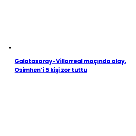
Galatasaray-Villarreal maçında olay.
Osimhen’i 5 kişi zor tuttu