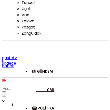
Tunceli
Uşak
Van
Yalova
Yozgat
Zonguldak
gastetv
|
sadece
haber
GÜNDEM
EKONOMI
POLITIKA