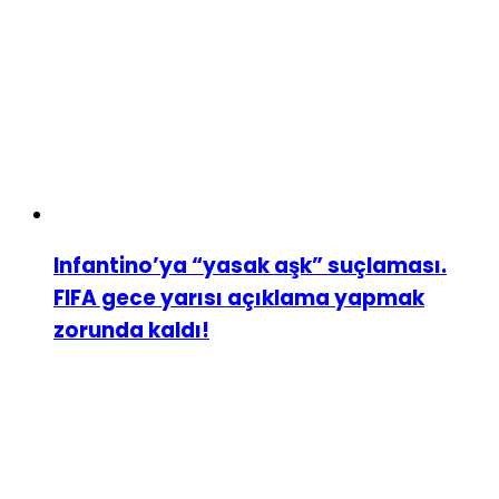
Infantino’ya “yasak aşk” suçlaması.
FIFA gece yarısı açıklama yapmak
zorunda kaldı!