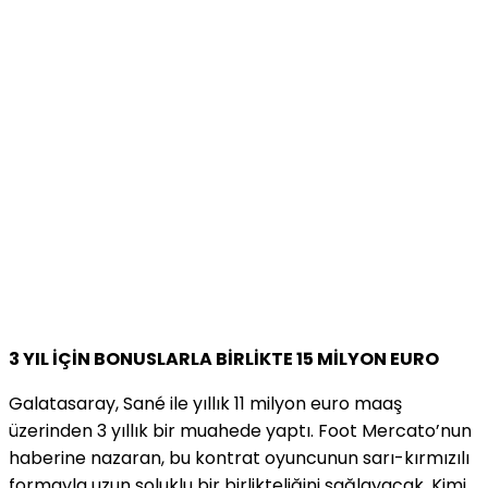
3 YIL İÇİN BONUSLARLA BİRLİKTE 15 MİLYON EURO
Galatasaray, Sané ile yıllık 11 milyon euro maaş
üzerinden 3 yıllık bir muahede yaptı. Foot Mercato’nun
haberine nazaran, bu kontrat oyuncunun sarı-kırmızılı
formayla uzun soluklu bir birlikteliğini sağlayacak. Kimi