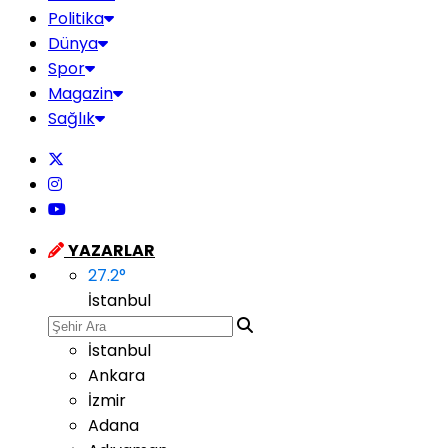
Politika
Dünya
Spor
Magazin
Sağlık
YAZARLAR
27.2
°
İstanbul
İstanbul
Ankara
İzmir
Adana