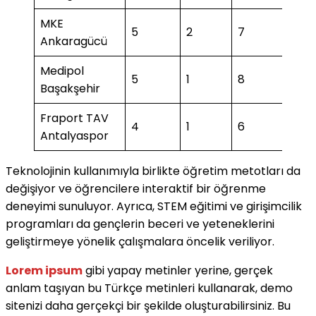
MKE
5
2
7
Ankaragücü
Medipol
5
1
8
2
Başakşehir
Fraport TAV
4
1
6
2
Antalyaspor
Teknolojinin kullanımıyla birlikte öğretim metotları da
değişiyor ve öğrencilere interaktif bir öğrenme
deneyimi sunuluyor. Ayrıca, STEM eğitimi ve girişimcilik
programları da gençlerin beceri ve yeteneklerini
geliştirmeye yönelik çalışmalara öncelik veriliyor.
Lorem ipsum
gibi yapay metinler yerine, gerçek
anlam taşıyan bu Türkçe metinleri kullanarak, demo
sitenizi daha gerçekçi bir şekilde oluşturabilirsiniz. Bu