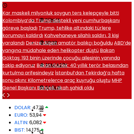
Kar maskeli milyonluk soygun ters kelepçeyle bitti
Kolombiya’da Trump destekli yeni cumhurbaşkanı
DÜNYA
göreve başladı
Trump, tehlike altındaki türlere
korumayı kaldırdı
Kahvehaneye silahlı saldırı. 3 kişi
yaralandı
Denize düşen amatör balıkçı boğuldu
ABD’de
SPOR
yangına müdahale eden helikopter düştü
Bakan
Göktaş: 193 binin üzerinde çocuğu ailesinin yanında
takip ediyoruz
Bakan Gürlek: 40 yıllık terör belasından
MAGAZIN
kurtulma arifesindeyiz
İstanbul’dan Tekirdağ’a hafta
sonu akını: Kilometrelerce araç kuyruğu oluştu
MHP
Genel Başkanı Bahçeli, nikah şahidi oldu
SAĞLIK
DOLAR:
47,18
EURO:
53,94
ALTIN:
6,082
BIST:
14,175