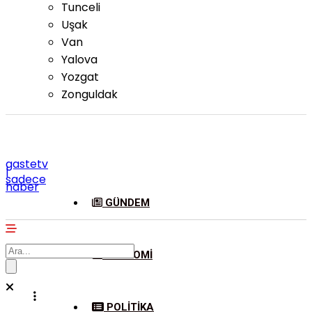
Tunceli
Uşak
Van
Yalova
Yozgat
Zonguldak
gastetv
|
sadece
haber
GÜNDEM
EKONOMI
POLITIKA