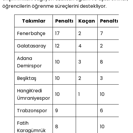
öğrencilerin öğrenme süreçlerini destekliyor.
Takımlar
Penaltı
Kaçan
Penaltı
Ka
Fenerbahçe
17
2
7
1
Galatasaray
12
4
2
1
Adana
10
3
8
Demirspor
Beşiktaş
10
2
3
1
HangiKredi
10
1
10
1
Ümraniyespor
Trabzonspor
9
6
Fatih
8
10
3
Karagümrük