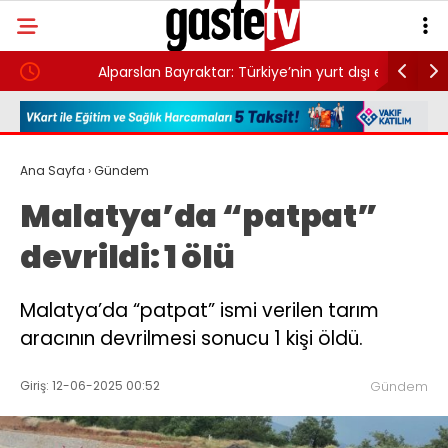
Alparslan Bayraktar: Türkiye’nin yurt dışı enerji
Bağışlanan
orsunuz
stratejisi güçlü ortaklıklarla büyüyor
etti: İçin
Ana Sayfa
›
Gündem
Malatya’da “patpat”
devrildi: 1 ölü
Malatya’da “patpat” ismi verilen tarım
aracının devrilmesi sonucu 1 kişi öldü.
Giriş: 12-06-2025 00:52
Gündem