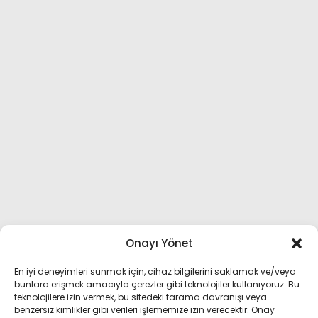
Onayı Yönet
En iyi deneyimleri sunmak için, cihaz bilgilerini saklamak ve/veya
bunlara erişmek amacıyla çerezler gibi teknolojiler kullanıyoruz. Bu
teknolojilere izin vermek, bu sitedeki tarama davranışı veya
benzersiz kimlikler gibi verileri işlememize izin verecektir. Onay