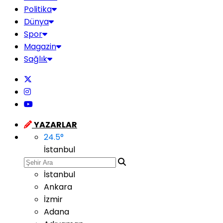
Politika
Dünya
Spor
Magazin
Sağlık
YAZARLAR
24.5
°
İstanbul
İstanbul
Ankara
İzmir
Adana