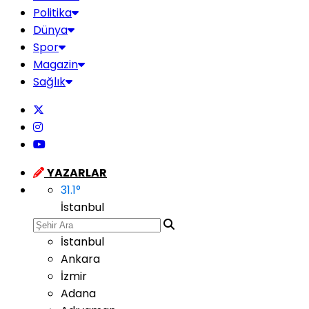
Politika
Dünya
Spor
Magazin
Sağlık
YAZARLAR
31.1
°
İstanbul
İstanbul
Ankara
İzmir
Adana