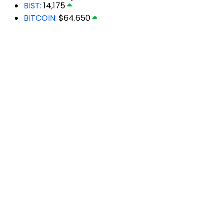
BIST:
14,175
BITCOIN:
$64.650