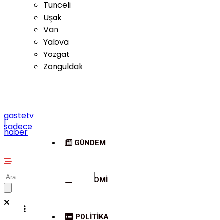
Tunceli
Uşak
Van
Yalova
Yozgat
Zonguldak
gastetv
|
sadece
haber
GÜNDEM
EKONOMI
POLITIKA