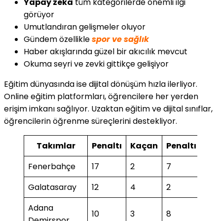
Yapay zeka
tüm kategorilerde önemli ilgi
görüyor
Umutlandıran gelişmeler oluyor
Gündem özellikle
spor ve sağlık
Haber akışlarında güzel bir akıcılık mevcut
Okuma seyri ve zevki gittikçe gelişiyor
Eğitim dünyasında ise dijital dönüşüm hızla ilerliyor.
Online eğitim platformları, öğrencilere her yerden
erişim imkanı sağlıyor. Uzaktan eğitim ve dijital sınıflar,
öğrencilerin öğrenme süreçlerini destekliyor.
Takımlar
Penaltı
Kaçan
Penaltı
Ka
Fenerbahçe
17
2
7
1
Galatasaray
12
4
2
1
Adana
10
3
8
Demirspor