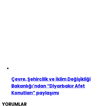
Çevre, Şehircilik ve İklim Değişikliği
Bakanlığı’ndan “Diyarbakır Afet
Konutları” paylaşımı
YORUMLAR