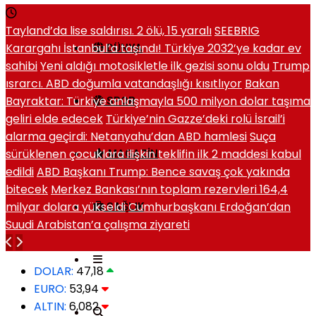
Tayland’da lise saldırısı. 2 ölü, 15 yaralı
SEEBRIG
Karargahı İstanbul’a taşındı! Türkiye 2032’ye kadar ev
DÜNYA
sahibi
Yeni aldığı motosikletle ilk gezisi sonu oldu
Trump
ısrarcı. ABD doğumla vatandaşlığı kısıtlıyor
Bakan
Bayraktar: Türkiye anlaşmayla 500 milyon dolar taşıma
SPOR
geliri elde edecek
Türkiye’nin Gazze’deki rolü İsrail’i
alarma geçirdi: Netanyahu’dan ABD hamlesi
Suça
sürüklenen çocuklara ilişkin teklifin ilk 2 maddesi kabul
MAGAZIN
edildi
ABD Başkanı Trump: Bence savaş çok yakında
bitecek
Merkez Bankası’nın toplam rezervleri 164,4
milyar dolara yükseldi
Cumhurbaşkanı Erdoğan’dan
SAĞLIK
Suudi Arabistan’a çalışma ziyareti
DOLAR:
47,18
EURO:
53,94
ALTIN:
6,082