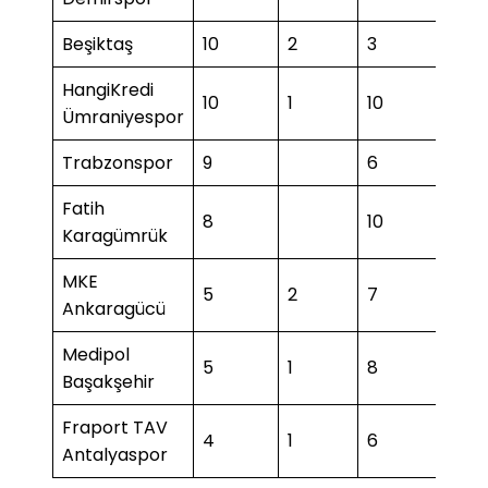
Beşiktaş
10
2
3
1
HangiKredi
10
1
10
1
Ümraniyespor
Trabzonspor
9
6
Fatih
8
10
3
Karagümrük
MKE
5
2
7
Ankaragücü
Medipol
5
1
8
2
Başakşehir
Fraport TAV
4
1
6
2
Antalyaspor