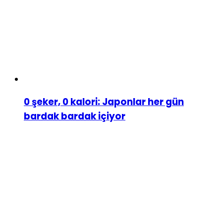
0 şeker, 0 kalori: Japonlar her gün
bardak bardak içiyor