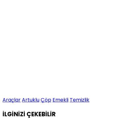
Araçlar
Artuklu
Çöp
Emekli
Temizlik
İLGİNİZİ
ÇEKEBİLİR