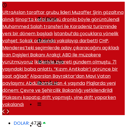
UltraAslan taraftar grubu lideri Muzaffer Şirin gözaltına
alındı
Sinop’ta kefal sürüsü dronla böyle görüntülendi
DÜNYA
Muhammed Salah transferi ile Karadeniz turizminde
yeni bir dönem başladı
İstanbul’da çocuklara yönelik
vahşet: Sokak ortasında yakalayıp darbetti
CHP,
SPOR
Menderes’teki seçimlerde aday çıkaracağını açıkladı
İran Dışişleri Bakanı Arakçi: ABD ile müzakere
yürütmüyoruz
İkizleriyle ziyareti gündem olmuştu. 71
MAGAZIN
yaşındaki baba anlattı. “Kızım Anıtkabir’i görünce bir
saat ağladı”
Alparslan Bayraktar’dan Mavi Vatan
paylaşımı: Abdülhamid Han 4 yaşında
Plajlarda yeni
SAĞLIK
dönem: Çevre ve Şehircilik Bakanlığı yetkilendirildi
Plakasını kapatıp drift yapmıştı, yine drift yaparken
yakalandı
DOLAR:
47,18