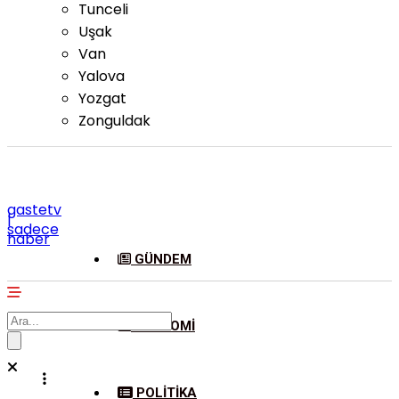
Tunceli
Uşak
Van
Yalova
Yozgat
Zonguldak
gastetv
|
sadece
haber
GÜNDEM
EKONOMI
POLITIKA