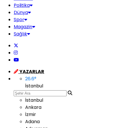
Politika
Dünya
Spor
Magazin
Sağlık
YAZARLAR
26.6
°
İstanbul
İstanbul
Ankara
İzmir
Adana