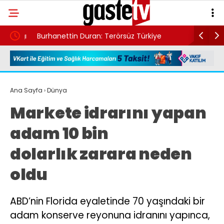
rlığı
Burhanettin Duran: Terörsüz Türkiye
Yeni Part
hedefimize giden yolda tarihi bir eşik
gözaltına 
Ana Sayfa
›
Dünya
Markete idrarını yapan
adam 10 bin
dolarlık zarara neden
oldu
ABD’nin Florida eyaletinde 70 yaşındaki bir
adam konserve reyonuna idranını yapınca,