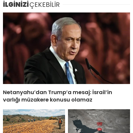
İLGİNİZİ
ÇEKEBİLİR
Netanyahu’dan Trump’a mesaj: İsrail’in
varlığı müzakere konusu olamaz