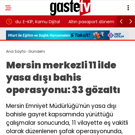
ijital
Altın pasaport dönemi başladı: 85 ülkeye vizesiz
Kuşada
giriş! İşte fiyatı
Partili
gözalt
Ana Sayfa
›
Gündem
Mersin merkezli 11 ilde
yasa dışı bahis
operasyonu: 33 gözaltı
Mersin Emniyet Müdürlüğü’nün yasa dışı
bahisle gayret kapsamında yürüttüğü
çalışmalar sonucunda, 11 vilayette eş vakitli
olarak düzenlenen şafak operasyonunda,