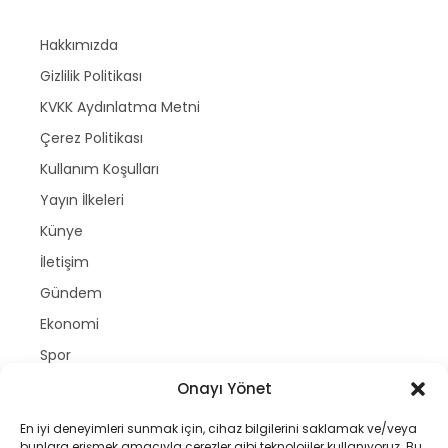
Hakkımızda
Gizlilik Politikası
KVKK Aydınlatma Metni
Çerez Politikası
Kullanım Koşulları
Yayın İlkeleri
Künye
İletişim
Gündem
Ekonomi
Spor
Politika
Onayı Yönet
Magazin
En iyi deneyimleri sunmak için, cihaz bilgilerini saklamak ve/veya
Dünya
bunlara erişmek amacıyla çerezler gibi teknolojiler kullanıyoruz. Bu