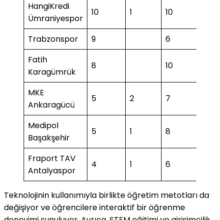
HangiKredi
10
1
10
1
Ümraniyespor
Trabzonspor
9
6
Fatih
8
10
3
Karagümrük
MKE
5
2
7
Ankaragücü
Medipol
5
1
8
2
Başakşehir
Fraport TAV
4
1
6
2
Antalyaspor
Teknolojinin kullanımıyla birlikte öğretim metotları da
değişiyor ve öğrencilere interaktif bir öğrenme
deneyimi sunuluyor. Ayrıca, STEM eğitimi ve girişimcilik