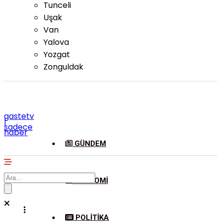
Tunceli
Uşak
Van
Yalova
Yozgat
Zonguldak
gastetv
|
sadece
haber
GÜNDEM
EKONOMI
POLITIKA