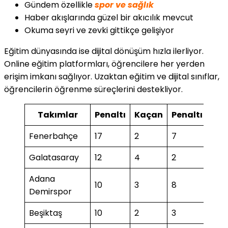
Gündem özellikle
spor ve sağlık
Haber akışlarında güzel bir akıcılık mevcut
Okuma seyri ve zevki gittikçe gelişiyor
Eğitim dünyasında ise dijital dönüşüm hızla ilerliyor.
Online eğitim platformları, öğrencilere her yerden
erişim imkanı sağlıyor. Uzaktan eğitim ve dijital sınıflar,
öğrencilerin öğrenme süreçlerini destekliyor.
Takımlar
Penaltı
Kaçan
Penaltı
Ka
Fenerbahçe
17
2
7
1
Galatasaray
12
4
2
1
Adana
10
3
8
Demirspor
Beşiktaş
10
2
3
1