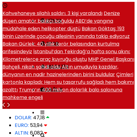
Kahvehaneye silahlı saldırı. 3 kişi yaralandı
Denize
düşen amatör balıkçı boğuldu
ABD’de yangına
DÜNYA
müdahale eden helikopter düştü
Bakan Göktaş: 193
binin üzerinde çocuğu ailesinin yanında takip ediyoruz
Bakan Gürlek: 40 yıllık terör belasından kurtulma
SPOR
arifesindeyiz
İstanbul’dan Tekirdağ’a hafta sonu akını:
Kilometrelerce araç kuyruğu oluştu
MHP Genel Başkanı
Bahçeli, nikah şahidi oldu
Altın umuduyla kazdılar,
MAGAZIN
dünyanın en nadir hazinelerinden birini buldular
Çimleri
kartonla kapladı: Hem su tasarrufu sağladı hem bakımı
azalttı
Trump’ın 400 milyon dolarlık balo salonuna
SAĞLIK
mahkeme engeli
DOLAR:
47,18
EURO:
53,94
ALTIN:
6,082