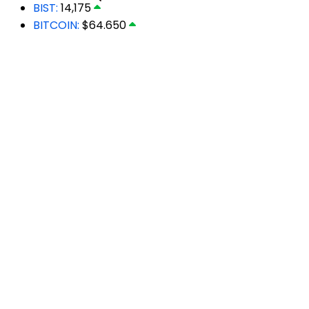
BIST:
14,175
BITCOIN:
$64.650