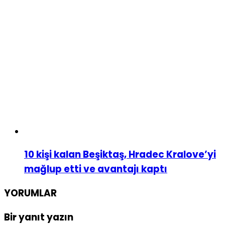
10 kişi kalan Beşiktaş, Hradec Kralove’yi
mağlup etti ve avantajı kaptı
YORUMLAR
Bir yanıt yazın