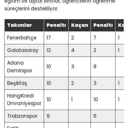
eğitim ve dijital sınıflar, öğrencilerin öğrenme
süreçlerini destekliyor.
Takımlar
Penaltı
Kaçan
Penaltı
Ka
Fenerbahçe
17
2
7
1
Galatasaray
12
4
2
1
Adana
10
3
8
Demirspor
Beşiktaş
10
2
3
1
HangiKredi
10
1
10
1
Ümraniyespor
Trabzonspor
9
6