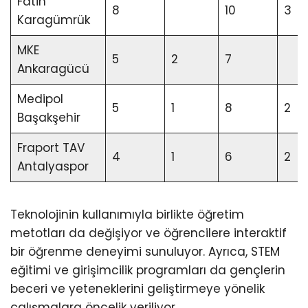
Fatih
8
10
3
Karagümrük
MKE
5
2
7
Ankaragücü
Medipol
5
1
8
2
Başakşehir
Fraport TAV
4
1
6
2
Antalyaspor
Teknolojinin kullanımıyla birlikte öğretim
metotları da değişiyor ve öğrencilere interaktif
bir öğrenme deneyimi sunuluyor. Ayrıca, STEM
eğitimi ve girişimcilik programları da gençlerin
beceri ve yeteneklerini geliştirmeye yönelik
çalışmalara öncelik veriliyor.