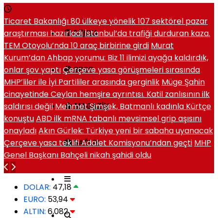
Ticaret Bakanlığı 80 ülkeye yönelik 107 sektörel pazar
araştırması hazırladı
İstanbul’da trafiği durduran kaza.
DÜNYA
TEM Otoyolu’nda 10 araç birbirine girdi
Murat
Kurum’dan Ahbap yorumu: Biz 11 ilimizi ayağa kaldırdık,
onlar şov yaptı
Çerçeve yasa görüşmeleri sırasında
SPOR
MHP’liler ile İyi Partililer arasında gerginlik
Müge Şahin
cinayetinde Ceylan hemşire ayrıntısı. Katil zanlısının ilk
saldırısı değil
Mehmet Şimşek, Batmanlı kadınla Kürtçe
MAGAZIN
konuştu
ABD ilk mRNA tabanlı mevsimsel grip aşısını
onayladı
Akın Gürlek: Türkiye yeni bir sabaha uyanacak
Çerçeve yasa teklifi Adalet Komisyonu’ndan geçti
MHP
SAĞLIK
Genel Başkanı Bahçeli nikah şahidi oldu
DOLAR:
47,18
EURO:
53,94
ALTIN:
6,082