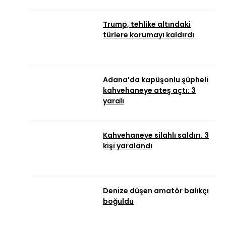
Trump, tehlike altındaki
türlere korumayı kaldırdı
Adana’da kapüşonlu şüpheli
kahvehaneye ateş açtı: 3
yaralı
Kahvehaneye silahlı saldırı. 3
kişi yaralandı
Denize düşen amatör balıkçı
boğuldu