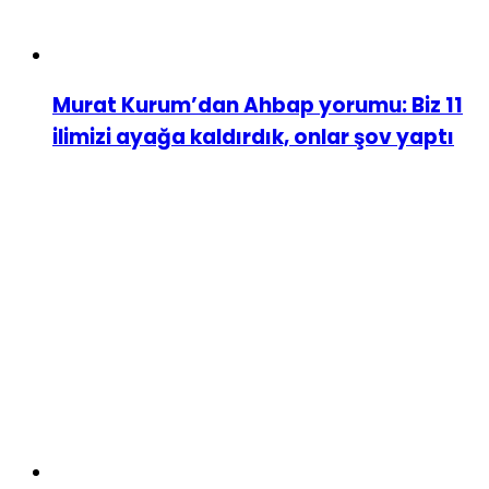
Murat Kurum’dan Ahbap yorumu: Biz 11
ilimizi ayağa kaldırdık, onlar şov yaptı