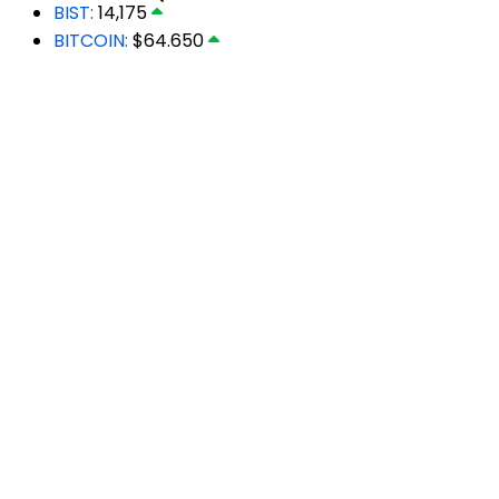
BIST:
14,175
BITCOIN:
$64.650