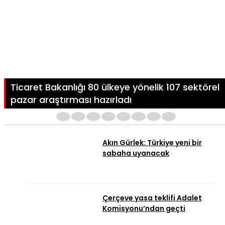
Ticaret Bakanlığı 80 ülkeye yönelik 107 sektörel
pazar araştırması hazırladı
1
2
3
4
5
6
7
8
Akın Gürlek: Türkiye yeni bir
sabaha uyanacak
Çerçeve yasa teklifi Adalet
Komisyonu’ndan geçti