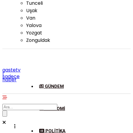
Tunceli
Uşak
Van
Yalova
Yozgat
Zonguldak
gastetv
|
sadece
haber
GÜNDEM
EKONOMI
POLITIKA