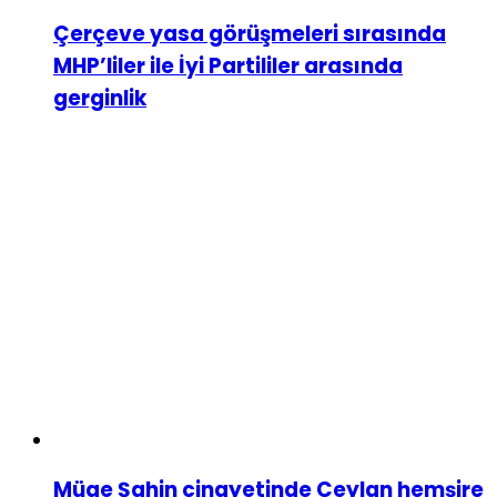
Çerçeve yasa görüşmeleri sırasında
MHP’liler ile İyi Partililer arasında
gerginlik
Müge Şahin cinayetinde Ceylan hemşire