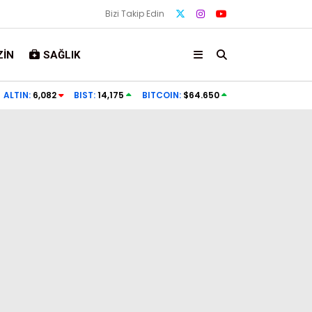
Bizi Takip Edin
IN
SAĞLIK
ALTIN:
6,082
BIST:
14,175
BITCOIN:
$64.650
Gündem
Ekonomi
Politika
Dünya
Spor
Magazin