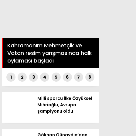
Kahramanım Mehmetçik ve
Vatan resim yarışmasında halk
oylaması başladı
1
2
3
4
5
6
7
8
Milli sporcu İlke Özyüksel
Mihrioğlu, Avrupa
şampiyonu oldu
Gökhan Günaydın’dan