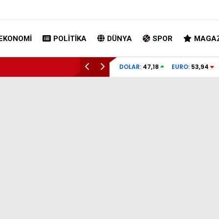
EKONOMI
POLITIKA
DÜNYA
SPOR
MAGAZ
DOLAR:
47,18
EURO:
53,94