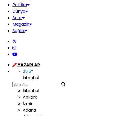
Politika
Dünya
Spor
Magazin
Sağlık
YAZARLAR
25.5
°
İstanbul
İstanbul
Ankara
İzmir
Adana