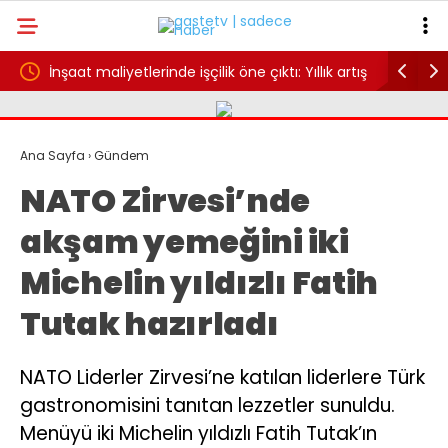
p
İnşaat maliyetlerinde işçilik öne çıktı: Yıllık artış
Hindistan
yüzde 30,25
Ana Sayfa
›
Gündem
NATO Zirvesi’nde
akşam yemeğini iki
Michelin yıldızlı Fatih
Tutak hazırladı
NATO Liderler Zirvesi’ne katılan liderlere Türk
gastronomisini tanıtan lezzetler sunuldu.
Menüyü iki Michelin yıldızlı Fatih Tutak’ın