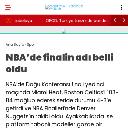
aya
OECD: Türkiye turizmde pandemi öncesini
14 yaşı
geride bırakan ülkeler arasında
saatte 
Ana Sayfa
›
Spor
NBA’de finalin adı belli
oldu
NBA’de Doğu Konferansı finali yedinci
maçında Miami Heat, Boston Celtics’i 103-
84 mağlup ederek seride durumu 4-3’e
getirdi ve NBA Finalleri’nde Denver
Nuggets’ın rakibi oldu. Ayakkabılarda ise
platform tabanlı modeller gözde bir