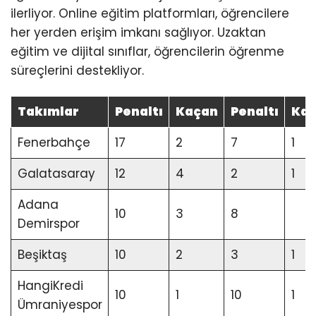
ilerliyor. Online eğitim platformları, öğrencilere
her yerden erişim imkanı sağlıyor. Uzaktan
eğitim ve dijital sınıflar, öğrencilerin öğrenme
süreçlerini destekliyor.
Takımlar
Penaltı
Kaçan
Penaltı
Ka
Fenerbahçe
17
2
7
1
Galatasaray
12
4
2
1
Adana
10
3
8
Demirspor
Beşiktaş
10
2
3
1
HangiKredi
10
1
10
1
Ümraniyespor