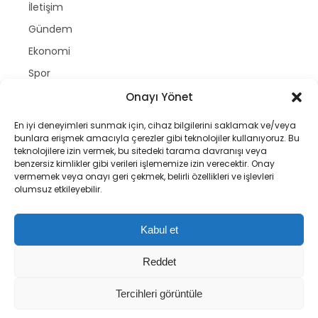
İletişim
Gündem
Ekonomi
Spor
Politika
Onayı Yönet
Magazin
En iyi deneyimleri sunmak için, cihaz bilgilerini saklamak ve/veya
bunlara erişmek amacıyla çerezler gibi teknolojiler kullanıyoruz. Bu
Dünya
teknolojilere izin vermek, bu sitedeki tarama davranışı veya
Yazarlar
benzersiz kimlikler gibi verileri işlememize izin verecektir. Onay
vermemek veya onayı geri çekmek, belirli özellikleri ve işlevleri
Nöbetçi Eczaneler
olumsuz etkileyebilir.
Namaz Vakitleri
Hava Durumu
Kabul et
Puan Durumları
Reddet
Tercihleri görüntüle
Copyright © gastetv | 2025