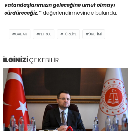
vatandaşlarımızın geleceğine umut olmayı
sürdüreceğiz.”
değerlendirmesinde bulundu.
GABAR
PETROL
TÜRKIYE
ÜRETIMI
İLGİNİZİ
ÇEKEBİLİR