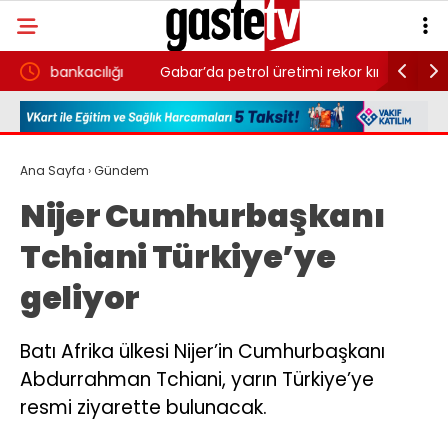
ğı
Gabar’da petrol üretimi rekor kırdı: Günlük
Konutlard
üretim 83 bin 300 varile ulaştı
güncelle
Ana Sayfa
›
Gündem
Nijer Cumhurbaşkanı
Tchiani Türkiye’ye
geliyor
Batı Afrika ülkesi Nijer’in Cumhurbaşkanı
Abdurrahman Tchiani, yarın Türkiye’ye
resmi ziyarette bulunacak.