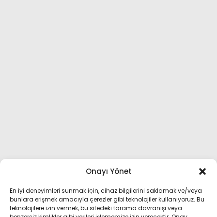
Onayı Yönet
En iyi deneyimleri sunmak için, cihaz bilgilerini saklamak ve/veya
bunlara erişmek amacıyla çerezler gibi teknolojiler kullanıyoruz. Bu
teknolojilere izin vermek, bu sitedeki tarama davranışı veya
benzersiz kimlikler gibi verileri işlememize izin verecektir. Onay